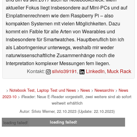
aktueller Fokus liegt insbesondere auf Mini-PCs und auf
Einplatinenrechnern wie dem Raspberry Pi – also
kompakten Systemen mit vielen Möglichkeiten. Dazu
kommt ein Faible für alle Arten von Wearables und
insbesondere für Smartwatches. Hauptberuflich bin ich
als Laboringenieur unterwegs, weshalb mir weder
naturwissenschaftliche Zusammenhänge noch die
Interpretation komplexer Messungen fern liegen.
Kontakt:
silvio39191
,
LinkedIn
,
Muck Rack
>
Notebook Test, Laptop Test und News
>
News
>
Newsarchiv
>
News
2023-10
> iReader: Neue E-Reader vorgestellt, zwei weitere sind ab sofort
weltweit erhältlich
Autor: Silvio Werner, 22.10.2023 (Update: 22.10.2023)
loading failed!
loading failed!