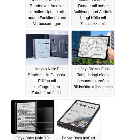
Reader von Amazon
Reader mit hoher
erhalten Update mit
Auflösung und Android
neuen Funktionen und
bringt Hülle mit
Verbesserungen
Zusatzakku mit
13.01.2024
06.01.2024
Hanvon N10: E-
Linfiny: Dieses E Ink-
Reader ist in Flagship-
Tablet bringt einen
Edition mit
besonders großen
umfangreichen
Bildschirm mit
29.10.2023
Zubehör erhältlich
19.11.2023
Onyx Boox Note X3:
PocketBook InkPad