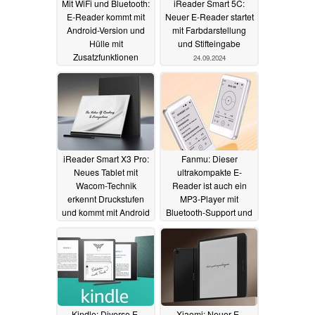
Mit WiFi und Bluetooth:
iReader Smart 5C:
E-Reader kommt mit
Neuer E-Reader startet
Android-Version und
mit Farbdarstellung
Hülle mit
und Stifteingabe
Zusatzfunktionen
24.09.2024
23.09.2025
iReader Smart X3 Pro:
Fanmu: Dieser
Neues Tablet mit
ultrakompakte E-
Wacom-Technik
Reader ist auch ein
erkennt Druckstufen
MP3-Player mit
und kommt mit Android
Bluetooth-Support und
ab sofort erhältlich
09.05.2024
14.01.2024
Kindle: Diverse E-
Xiaomi: Neuer E-