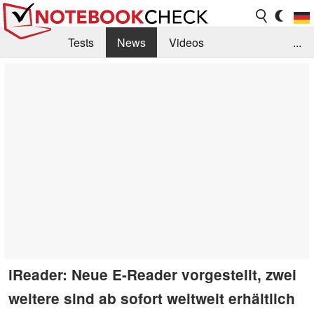
Tests
News
Videos
...
Benchmarks & Tech
Externe Tests
Kaufberatung
Deals
Suche
Jobs
Forum
iReader: Neue E-Reader vorgestellt, zwei
weitere sind ab sofort weltweit erhältlich