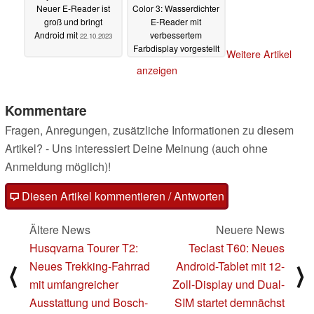
Neuer E-Reader ist
Color 3: Wasserdichter
groß und bringt
E-Reader mit
Android mit
verbessertem
22.10.2023
Farbdisplay vorgestellt
Weitere Artikel
17.10.2023
anzeigen
Kommentare
Fragen, Anregungen, zusätzliche Informationen zu diesem
Artikel? - Uns interessiert Deine Meinung (auch ohne
Anmeldung möglich)!
Diesen Artikel kommentieren / Antworten
Ältere News
Neuere News
Husqvarna Tourer T2:
Teclast T60: Neues
Neues Trekking-Fahrrad
Android-Tablet mit 12-
⟨
⟩
mit umfangreicher
Zoll-Display und Dual-
Ausstattung und Bosch-
SIM startet demnächst