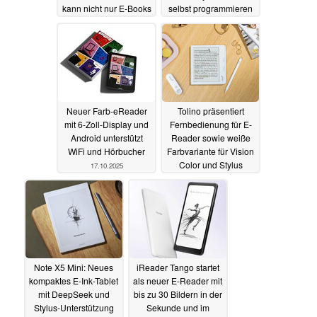
kann nicht nur E-Books
selbst programmieren
anzeigen
04.12.2025
10.11.2025
Neuer Farb-eReader
Tolino präsentiert
mit 6-Zoll-Display und
Fernbedienung für E-
Android unterstützt
Reader sowie weiße
WiFi und Hörbucher
Farbvariante für Vision
Color und Stylus
17.10.2025
14.10.2025
Note X5 Mini: Neues
iReader Tango startet
kompaktes E-Ink-Tablet
als neuer E-Reader mit
mit DeepSeek und
bis zu 30 Bildern in der
Stylus-Unterstützung
Sekunde und im