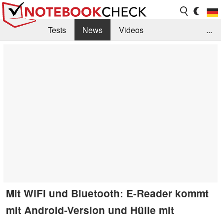
Tests
News
Videos
...
Benchmarks & Tech
Externe Tests
Kaufberatung
Deals
Suche
Jobs
Forum
Mit WiFi und Bluetooth: E-Reader kommt
mit Android-Version und Hülle mit