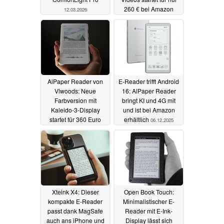
260 € bei Amazon
12.03.2026
23.12.2025
AiPaper Reader von
E‑Reader trifft Android
Viwoods: Neue
16: AiPaper Reader
Farbversion mit
bringt KI und 4G mit
Kaleido-3-Display
und ist bei Amazon
startet für 360 Euro
erhältlich
06.12.2025
07.12.2025
Xteink X4: Dieser
Open Book Touch:
kompakte E-Reader
Minimalistischer E-
passt dank MagSafe
Reader mit E-Ink-
auch ans iPhone und
Display lässt sich