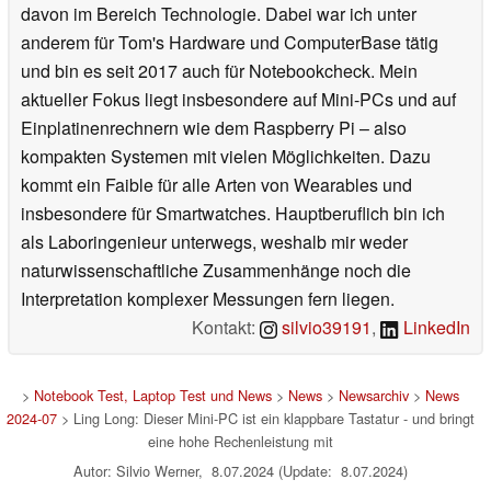
davon im Bereich Technologie. Dabei war ich unter
anderem für Tom's Hardware und ComputerBase tätig
und bin es seit 2017 auch für Notebookcheck. Mein
aktueller Fokus liegt insbesondere auf Mini-PCs und auf
Einplatinenrechnern wie dem Raspberry Pi – also
kompakten Systemen mit vielen Möglichkeiten. Dazu
kommt ein Faible für alle Arten von Wearables und
insbesondere für Smartwatches. Hauptberuflich bin ich
als Laboringenieur unterwegs, weshalb mir weder
naturwissenschaftliche Zusammenhänge noch die
Interpretation komplexer Messungen fern liegen.
Kontakt:
silvio39191
,
LinkedIn
>
Notebook Test, Laptop Test und News
>
News
>
Newsarchiv
>
News
2024-07
> Ling Long: Dieser Mini-PC ist ein klappbare Tastatur - und bringt
eine hohe Rechenleistung mit
Autor: Silvio Werner, 8.07.2024 (Update: 8.07.2024)