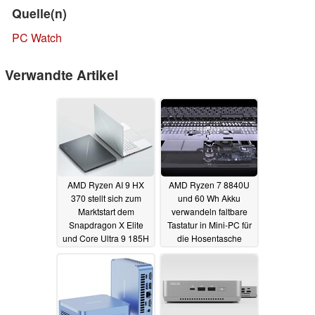
Quelle(n)
PC Watch
Verwandte Artikel
AMD Ryzen AI 9 HX
AMD Ryzen 7 8840U
370 stellt sich zum
und 60 Wh Akku
Marktstart dem
verwandeln faltbare
Snapdragon X Elite
Tastatur in Mini-PC für
und Core Ultra 9 185H
die Hosentasche
in Benchmarks
08.07.2024
15.07.2024