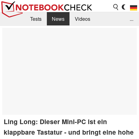
Tests
News
Videos
...
Benchmarks & Tech
Externe Tests
Kaufberatung
Deals
Suche
Jobs
Forum
Ling Long: Dieser Mini-PC ist ein
klappbare Tastatur - und bringt eine hohe