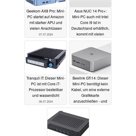
Geekom AX8 Pro: Mini-
Asus NUC 14 Pro+:
PC startet auf Amazon
Mini-PC auch mit Intel
mit starker APU und
Core i9 ist in
vielen Anschlüssen
Deutschland erhältlich,
kommt mit vielen
07.07.2024
Anschlüssen
07.07.2024
Tranquil IT: Dieser Mini-
Beelink GTi14: Dieser
PC ist mit Core i7-
Mini-PC benötigt kein
Prozessor bestellbar
Kabel, um eine externe
und wasserdicht
Grafikkarte
anzuschließen - und
06.07.2024
verspricht eine hohe
Geschwindigkeit
05.07.2024