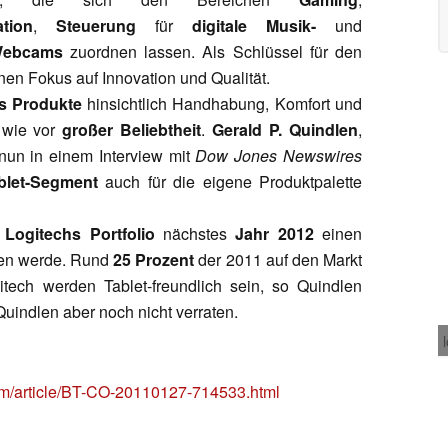
tion
,
Steuerung
für
digitale Musik-
und
ebcams
zuordnen lassen. Als Schlüssel für den
nen Fokus auf Innovation und Qualität.
s Produkte
hinsichtlich Handhabung, Komfort und
 wie vor
großer Beliebtheit
.
Gerald P. Quindlen
,
nun in einem Interview mit
Dow Jones Newswires
blet-Segment
auch für die eigene Produktpalette
i
Logitechs Portfolio
nächstes
Jahr 2012
einen
n werde. Rund
25 Prozent
der 2011 auf den Markt
ech werden Tablet-freundlich sein, so Quindlen
Quindlen aber noch nicht verraten.
com/article/BT-CO-20110127-714533.html