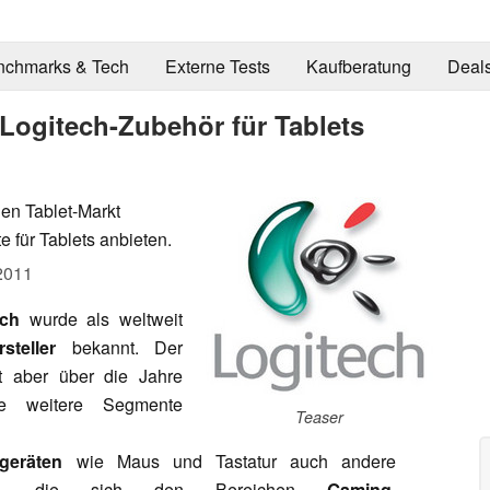
nchmarks & Tech
Externe Tests
Kaufberatung
Deal
 Logitech-Zubehör für Tablets
den Tablet-Markt
 für Tablets anbieten.
2011
ech
wurde als weltweit
teller
bekannt. Der
 aber über die Jahre
le weitere Segmente
Teaser
geräten
wie Maus und Tastatur auch andere
iment, die sich den Bereichen
Gaming
,