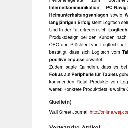
Internetkommunikation
,
PC-Naviga
Heimunterhaltungsanlagen
sowie
W
langjährigen Erfolg
sieht Logitech sei
Und in der Tat erfreuen sich
Logitech
Produktdesign bei den Kunden nach
CEO und Präsident von Logitech hat 
bestätigt, dass sich Logitech vom
Ta
positive Impulse
erwartet.
Zudem sagte Quindlen, dass es be
Fokus
auf
Peripherie für Tablets
gebe
kommenden Retail-Produkte von Logit
weiter. Konkrete Produktdetails wollte 
Quelle(n)
Wall Street Journal:
http://online.wsj.
Verwandte Artikel