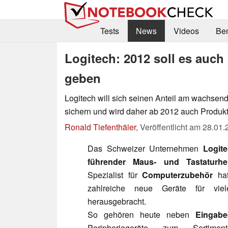
Tests
News
Videos
Be
Logitech: 2012 soll es auch
geben
Logitech will sich seinen Anteil am wachsen
sichern und wird daher ab 2012 auch Produkte
Ronald Tiefenthäler
,
Veröffentlicht am
28.01.
Das Schweizer Unternehmen
Logit
führender Maus- und Tastaturhers
Spezialist für
Computerzubehör
hat
zahlreiche neue Geräte für vie
herausgebracht.
So gehören heute neben
Eingabe
Peripheriegeräte zum Sort