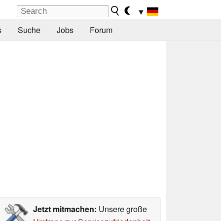
▼
s
Suche
Jobs
Forum
Jetzt mitmachen:
Unsere große