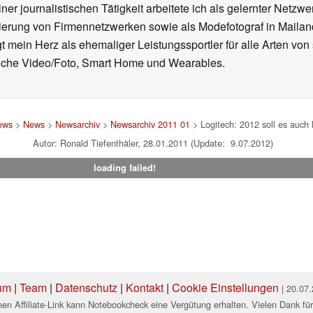
ner journalistischen Tätigkeit arbeitete ich als gelernter Netzw
ierung von Firmennetzwerken sowie als Modefotograf in Mailan
 mein Herz als ehemaliger Leistungssportler für alle Arten von
reiche Video/Foto, Smart Home und Wearables.
ews
>
News
>
Newsarchiv
>
Newsarchiv 2011 01
> Logitech: 2012 soll es auch
Autor: Ronald Tiefenthäler, 28.01.2011 (Update: 9.07.2012)
loading failed!
um
|
Team
|
Datenschutz
|
Kontakt
|
Cookie Einstellungen
| 20.07
en Affiliate-Link kann Notebookcheck eine Vergütung erhalten. Vielen Dank für