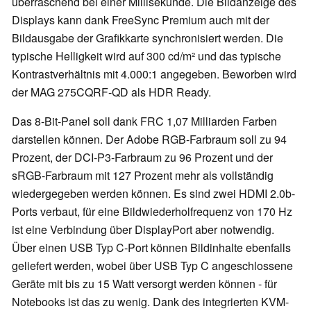
überraschend bei einer Millisekunde. Die Bildanzeige des
Displays kann dank FreeSync Premium auch mit der
Bildausgabe der Grafikkarte synchronisiert werden. Die
typische Helligkeit wird auf 300 cd/m² und das typische
Kontrastverhältnis mit 4.000:1 angegeben. Beworben wird
der MAG 275CQRF-QD als HDR Ready.
Das 8-Bit-Panel soll dank FRC 1,07 Milliarden Farben
darstellen können. Der Adobe RGB-Farbraum soll zu 94
Prozent, der DCI-P3-Farbraum zu 96 Prozent und der
sRGB-Farbraum mit 127 Prozent mehr als vollständig
wiedergegeben werden können. Es sind zwei HDMI 2.0b-
Ports verbaut, für eine Bildwiederholfrequenz von 170 Hz
ist eine Verbindung über DisplayPort aber notwendig.
Über einen USB Typ C-Port können Bildinhalte ebenfalls
geliefert werden, wobei über USB Typ C angeschlossene
Geräte mit bis zu 15 Watt versorgt werden können - für
Notebooks ist das zu wenig. Dank des integrierten KVM-