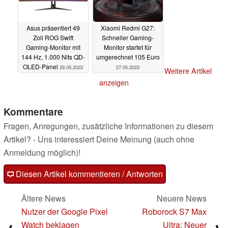
Asus präsentiert 49
Xiaomi Redmi G27:
Zoll ROG Swift
Schneller Gaming-
Gaming-Monitor mit
Monitor startet für
144 Hz, 1.000 Nits QD-
umgerechnet 105 Euro
OLED-Panel
29.05.2023
27.05.2023
Weitere Artikel
anzeigen
Kommentare
Fragen, Anregungen, zusätzliche Informationen zu diesem
Artikel? - Uns interessiert Deine Meinung (auch ohne
Anmeldung möglich)!
Diesen Artikel kommentieren / Antworten
Ältere News
Neuere News
Nutzer der Google Pixel
Roborock S7 Max
Watch beklagen
Ultra: Neuer