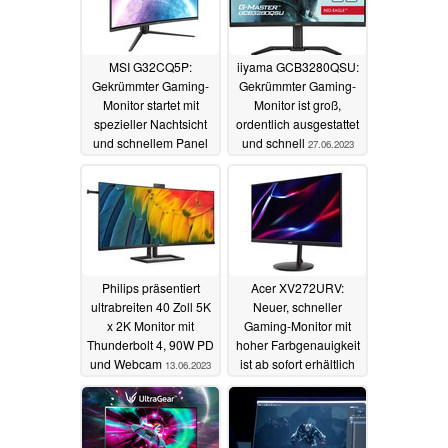
MSI G32CQ5P:
iiyama GCB3280QSU:
Gekrümmter Gaming-
Gekrümmter Gaming-
Monitor startet mit
Monitor ist groß,
spezieller Nachtsicht
ordentlich ausgestattet
und schnellem Panel
und schnell
27.06.2023
30.09.2023
Philips präsentiert
Acer XV272URV:
ultrabreiten 40 Zoll 5K
Neuer, schneller
x 2K Monitor mit
Gaming-Monitor mit
Thunderbolt 4, 90W PD
hoher Farbgenauigkeit
und Webcam
ist ab sofort erhältlich
13.06.2023
05.06.2023