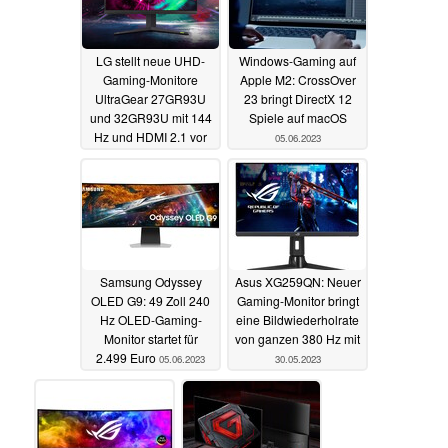
LG stellt neue UHD-
Windows-Gaming auf
Gaming-Monitore
Apple M2: CrossOver
UltraGear 27GR93U
23 bringt DirectX 12
und 32GR93U mit 144
Spiele auf macOS
Hz und HDMI 2.1 vor
05.06.2023
05.06.2023
Samsung Odyssey
Asus XG259QN: Neuer
OLED G9: 49 Zoll 240
Gaming-Monitor bringt
Hz OLED-Gaming-
eine Bildwiederholrate
Monitor startet für
von ganzen 380 Hz mit
2.499 Euro
05.06.2023
30.05.2023