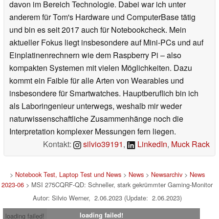
davon im Bereich Technologie. Dabei war ich unter
anderem für Tom's Hardware und ComputerBase tätig
und bin es seit 2017 auch für Notebookcheck. Mein
aktueller Fokus liegt insbesondere auf Mini-PCs und auf
Einplatinenrechnern wie dem Raspberry Pi – also
kompakten Systemen mit vielen Möglichkeiten. Dazu
kommt ein Faible für alle Arten von Wearables und
insbesondere für Smartwatches. Hauptberuflich bin ich
als Laboringenieur unterwegs, weshalb mir weder
naturwissenschaftliche Zusammenhänge noch die
Interpretation komplexer Messungen fern liegen.
Kontakt:
silvio39191
,
LinkedIn
,
Muck Rack
>
Notebook Test, Laptop Test und News
>
News
>
Newsarchiv
>
News
2023-06
> MSI 275CQRF-QD: Schneller, stark gekrümmter Gaming-Monitor
Autor: Silvio Werner, 2.06.2023 (Update: 2.06.2023)
loading failed!
loading failed!