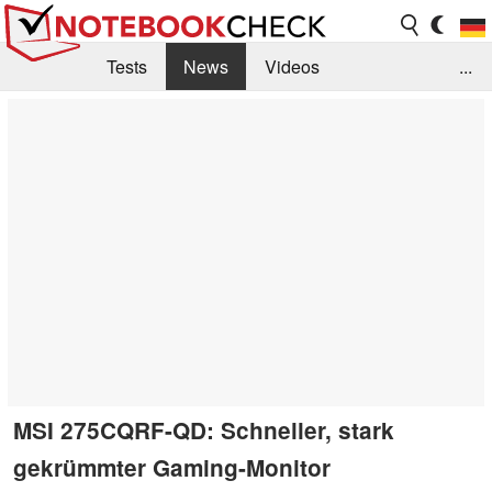
Tests
News
Videos
...
Benchmarks & Tech
Externe Tests
Kaufberatung
Deals
Suche
Jobs
Forum
MSI 275CQRF-QD: Schneller, stark
gekrümmter Gaming-Monitor