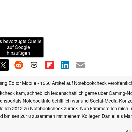
s bevorzugte Quelle
auf Google
hinzufügen
ing Editor Mobile
- 1550 Artikel auf Notebookcheck veröffentlic
kcheck kam, schrieb ich leidenschaftlich gerne über Gaming-N
ichsportals Notebookinfo behilflich war und Social-Media-Ko
hrte ich 2012 zu Notebookcheck zurück. Nun kümmere ich mich
d bin seit 2018 zusammen mit meinem Kollegen Daniel als Manag
Ko