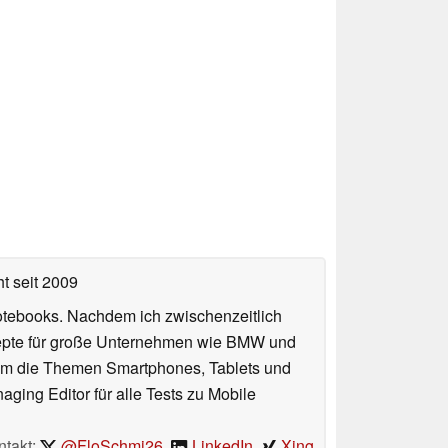
ht
seit 2009
otebooks. Nachdem ich zwischenzeitlich
nzepte für große Unternehmen wie BMW und
 um die Themen Smartphones, Tablets und
ing Editor für alle Tests zu Mobile
ntakt:
@FloSchmi26
,
LinkedIn
,
Xing