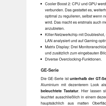
Cooler Boost 2: CPU und GPU werde
verbunden. Das gestattet es, weiter
optimal zu regulieren, selbst wenn 
wird. Das macht es erstmals auch mö
anzubieten.
Killer-Netzwerkchip mit Doubleshot
LAN analysiert und auf Gaming optim
Matrix Display: Drei Monitoranschlü
und zusätzlich zum eingebauten Bil
Diverse Overclocking-Funktionen.
GE-Serie
Die GE-Serie ist
unterhalb der GT-Ser
Aluminium mit dezenterem Look als
beleuchtete Tastatur
. Hier lassen s
leuchtet ausschließlich in einem dez
hauptsächlich aus matten Oberflä