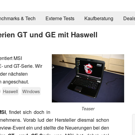
nchmarks & Tech
Externe Tests
Kaufberatung
Deal
erien GT und GE mit Haswell
ntiert MSI
- und GT-Serie. Wir
 der nächsten
n angeschaut.
3
Haswell
Windows
Teaser
MSI
, findet sich doch in
rnehmens. Vorab lud der Hersteller diesmal schon
view-Event ein und stellte die Neuerungen bei den