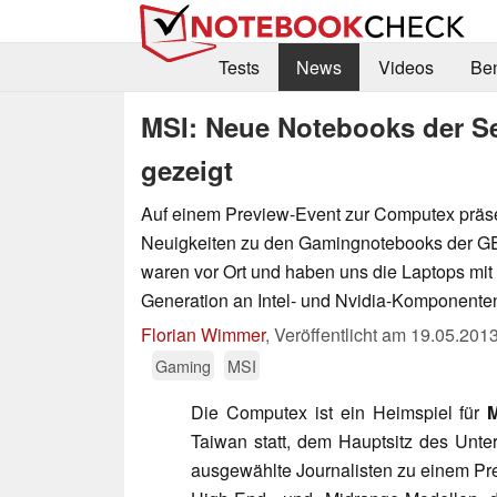
Tests
News
Videos
Be
MSI: Neue Notebooks der S
gezeigt
Auf einem Preview-Event zur Computex präse
Neuigkeiten zu den Gamingnotebooks der GE
waren vor Ort und haben uns die Laptops mit
Generation an Intel- und Nvidia-Komponente
Florian Wimmer
,
Veröffentlicht am
19.05.201
Gaming
MSI
Die Computex ist ein Heimspiel für
Taiwan statt, dem Hauptsitz des Unte
ausgewählte Journalisten zu einem Pre