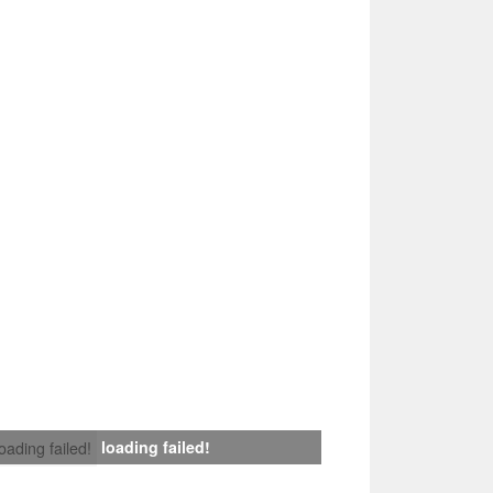
loading failed!
loading failed!