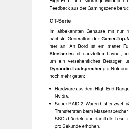
High-End- und Midrange-Modellen
Feedback aus der Gamingszene berücks
GT-Serie
Im altbekannten Gehäuse mit nur m
nächste Generation der
Gamer-Top-M
hier an. An Bord ist ein matter Fu
Steelseries
mit speziellem Layout, be
um ein versehentliches Betätigen 
Dynaudio-Lautsprecher
pro Notebook
noch mehr getan:
Hardware aus dem High-End-Range d
Nvidia.
Super RAID 2: Waren bisher zwei m
Transferraten beim Massenspeicher v
SSDs bündeln und damit die Lese- u
pro Sekunde erhöhen.