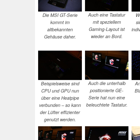
Auch eine Tastatur
Die MSI GT-Serie
We
mit speziellem
kommt im
si
Gaming-Layout ist
altbekannten
indi
wieder an Bord.
Gehäuse daher.
Auch die unterhalb
Beispielsweise sind
An
positionierte GE-
CPU und GPU nun
Bl
Serie hat nun eine
über eine Heatpipe
beleuchtete Tastatur.
verbunden – so kann
der Lüfter effizienter
genutzt werden.