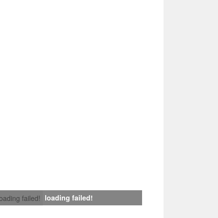
loading failed!
loading failed!