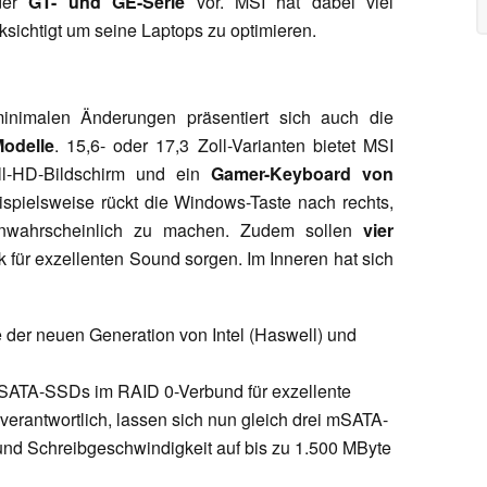
 der
GT- und GE-Serie
vor. MSI hat dabei viel
ichtigt um seine Laptops zu optimieren.
inimalen Änderungen präsentiert sich auch die
odelle
. 15,6- oder 17,3 Zoll-Varianten bietet MSI
ll-HD-Bildschirm und ein
Gamer-Keyboard von
ispielsweise rückt die Windows-Taste nach rechts,
unwahrscheinlich zu machen. Zudem sollen
vier
 für exzellenten Sound sorgen. Im Inneren hat sich
er neuen Generation von Intel (Haswell) und
SATA-SSDs im RAID 0-Verbund für exzellente
erantwortlich, lassen sich nun gleich drei mSATA-
nd Schreibgeschwindigkeit auf bis zu 1.500 MByte