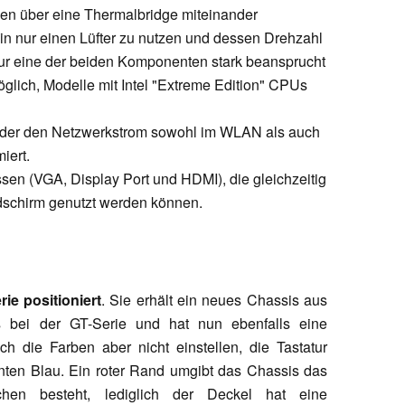
n über eine Thermalbridge miteinander
hin nur einen Lüfter zu nutzen und dessen Drehzahl
nur eine der beiden Komponenten stark beansprucht
glich, Modelle mit Intel "Extreme Edition" CPUs
, der den Netzwerkstrom sowohl im WLAN als auch
iert.
ssen (VGA, Display Port und HDMI), die gleichzeitig
dschirm genutzt werden können.
ie positioniert
. Sie erhält ein neues Chassis aus
 bei der GT-Serie und hat nun ebenfalls eine
ich die Farben aber nicht einstellen, die Tastatur
enten Blau. Ein roter Rand umgibt das Chassis das
chen besteht, lediglich der Deckel hat eine