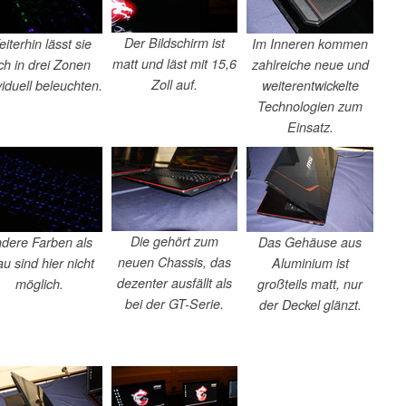
Der Bildschirm ist
iterhin lässt sie
Im Inneren kommen
matt und läst mit 15,6
ch in drei Zonen
zahlreiche neue und
Zoll auf.
viduell beleuchten.
weiterentwickelte
Technologien zum
Einsatz.
Die gehört zum
dere Farben als
Das Gehäuse aus
neuen Chassis, das
au sind hier nicht
Aluminium ist
dezenter ausfällt als
möglich.
großteils matt, nur
bei der GT-Serie.
der Deckel glänzt.