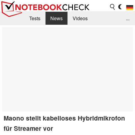
Tests
News
Videos
...
Benchmarks & Tech
Externe Tests
Kaufberatung
Deals
Suche
Jobs
Forum
Maono stellt kabelloses Hybridmikrofon
für Streamer vor