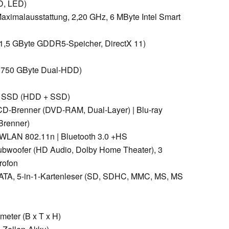
HD, LED)
aximalausstattung, 2,20 GHz, 6 MByte Intel Smart
,5 GByte GDDR5-Speicher, DirectX 11)
x 750 GByte Dual-HDD)
it SSD (HDD + SSD)
CD-Brenner (DVD-RAM, Dual-Layer) | Blu-ray
Brenner)
| WLAN 802.11n | Bluetooth 3.0 +HS
ubwoofer (HD Audio, Dolby Home Theater), 3
rofon
ATA, 5-in-1-Kartenleser (SD, SDHC, MMC, MS, MS
meter (B x T x H)