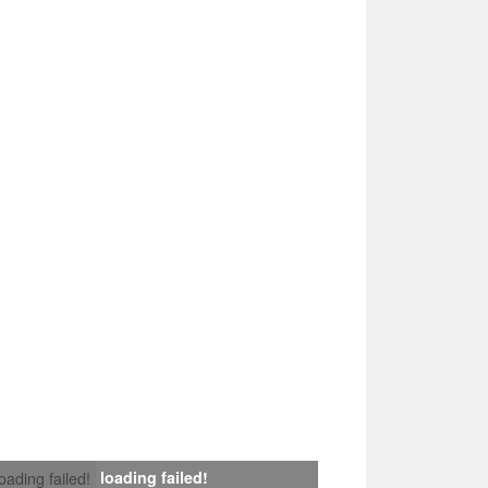
loading failed!
loading failed!