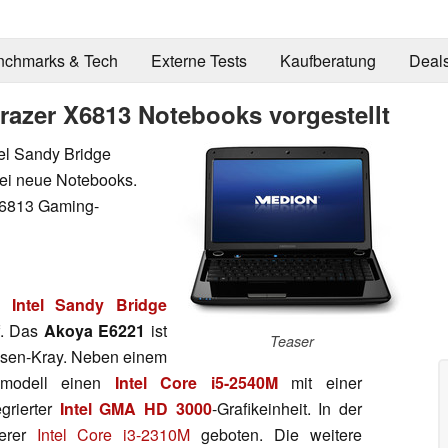
nchmarks & Tech
Externe Tests
Kaufberatung
Deal
azer X6813 Notebooks vorgestellt
tel Sandy Bridge
ei neue Notebooks.
X6813 Gaming-
en
Intel Sandy Bridge
f. Das
Akoya E6221
ist
Teaser
ssen-Kray. Neben einem
opmodell einen
Intel Core i5-2540M
mit einer
grierter
Intel GMA HD 3000
-Grafikeinheit. In der
herer
Intel Core i3-2310M
geboten. Die weitere