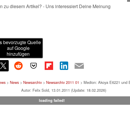
n zu diesem Artikel? - Uns interessiert Deine Meinung
s bevorzugte Quelle
auf Google
hinzufügen
News
>
News
>
Newsarchiv
>
Newsarchiv 2011 01
> Medion: Akoya E6221 und Er
Autor: Felix Sold, 13.01.2011 (Update: 18.02.2026)
loading failed!