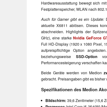
Hardwareausstattung bewegt sich m
Festplattenspeicher, WLAN nach 802.
Auch für Gamer gibt es ein Update:
D
aktuelle X6811 ablösen. Dieses kon
abschneiden. Highlights der Spitzen
GHz), eine starke
Nvidia GeForce 
Full HD-Display (1920 x 1080 Pixel, 15
aufpreispflichtige Option angebote
beziehungsweise
SSD-Option
von
Performancesteigerung verschaffen ka
Beide Geräte werden von Medion
z
gebracht. Preisangaben gibt es bisher n
Spezifikationen des Medion Ak
Bildschirm:
39,6 Zentimeter (15,6 Z
Prozessor:
Intel Core i5-2540M (Ma