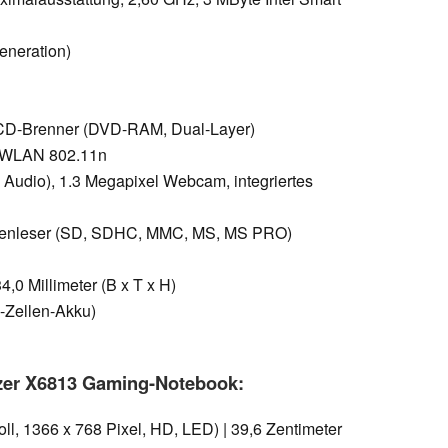
eneration)
/CD-Brenner (DVD-RAM, Dual-Layer)
| WLAN 802.11n
Audio), 1.3 Megapixel Webcam, integriertes
rtenleser (SD, SDHC, MMC, MS, MS PRO)
4,0 Millimeter (B x T x H)
-Zellen-Akku)
azer X6813 Gaming-Notebook:
ll, 1366 x 768 Pixel, HD, LED) | 39,6 Zentimeter