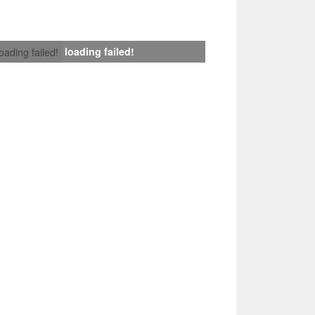
loading failed!
loading failed!