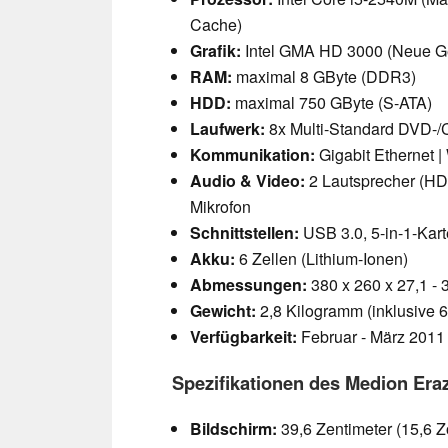
Cache)
Grafik:
Intel GMA HD 3000 (Neue G
RAM:
maximal 8 GByte (DDR3)
HDD:
maximal 750 GByte (S-ATA)
Laufwerk:
8x Multi-Standard DVD-
Kommunikation:
Gigabit Ethernet 
Audio & Video:
2 Lautsprecher (HD 
Mikrofon
Schnittstellen:
USB 3.0, 5-in-1-Ka
Akku:
6 Zellen (Lithium-Ionen)
Abmessungen:
380 x 260 x 27,1 - 3
Gewicht:
2,8 Kilogramm (inklusive 6
Verfügbarkeit:
Februar - März 2011
Spezifikationen des Medion Er
Bildschirm:
39,6 Zentimeter (15,6 Zo