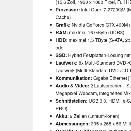
(15,6 Zoll, 1920 x 1080 Pixel, Full 
Prozessor:
Intel Core i7-2720QM (M
Cache)
Grafik:
Nvidia GeForce GTX 460M (1
RAM:
maximal 16 GByte (DDR3)
HDD:
maximal 1,5 TByte (S-ATA, 2
oder
SSD:
Hybrid Festplatten-Lösung m
Laufwerk:
8x Multi-Standard DVD-/
Laufwerk (Multi-Standard DVD-/CD-
Kommunikation:
Gigabit Ethernet 
Audio & Video:
2 Lautsprecher + S
Megapixel Webcam, integriertes Mik
Schnittstellen:
USB 3.0, HDMI, e-S
PRO)
Akku:
9 Zellen (Lithium-Ionen)
Abmessungen:
395 x 268 x 56 Milli