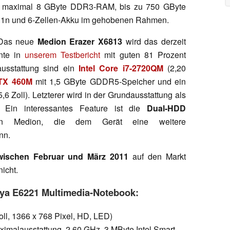
it maximal 8 GByte DDR3-RAM, bis zu 750 GByte
11n und 6-Zellen-Akku im gehobenen Rahmen.
as neue
Medion Erazer X6813
wird das derzeit
nte in
unserem Testbericht
mit guten 81 Prozent
ausstattung sind ein
Intel Core i7-2720QM
(2,20
GTX 460M
mit 1,5 GByte GDDR5-Speicher und ein
,6 Zoll). Letzterer wird in der Grundausstattung als
n. Ein interessantes Feature ist die
Dual-HDD
 Medion, die dem Gerät eine weitere
nn.
wischen Februar und März 2011
auf den Markt
icht.
oya E6221 Multimedia-Notebook:
oll, 1366 x 768 Pixel, HD, LED)
ximalausstattung, 2,60 GHz, 3 MByte Intel Smart