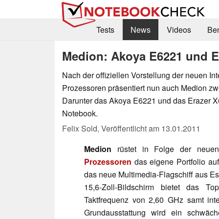
Tests
News
Videos
Be
Medion: Akoya E6221 und Er
Nach der offiziellen Vorstellung der neuen In
Prozessoren präsentiert nun auch Medion zw
Darunter das Akoya E6221 und das Erazer 
Notebook.
Felix Sold,
Veröffentlicht am
13.01.2011
Medion
rüstet in Folge der neu
Prozessoren
das eigene Portfolio au
das neue Multimedia-Flagschiff aus E
15,6-Zoll-Bildschirm bietet das T
Taktfrequenz von 2,60 GHz samt inte
Grundausstattung wird ein schwäc