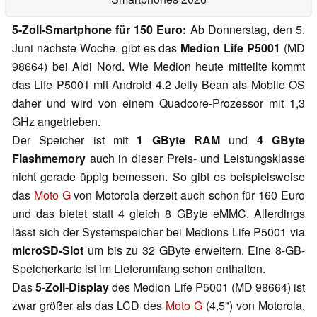
5-Zoll-Smartphone für 150 Euro:
Ab Donnerstag, den 5.
Juni nächste Woche, gibt es das
Medion Life P5001
(MD
98664) bei Aldi Nord. Wie Medion heute mitteilte kommt
das Life P5001 mit Android 4.2 Jelly Bean als Mobile OS
daher und wird von einem Quadcore-Prozessor mit 1,3
GHz angetrieben.
Der Speicher ist mit
1 GByte RAM
und
4 GByte
Flashmemory
auch in dieser Preis- und Leistungsklasse
nicht gerade üppig bemessen. So gibt es beispielsweise
das
Moto G
von Motorola derzeit auch schon für 160 Euro
und das bietet statt 4 gleich 8 GByte eMMC. Allerdings
lässt sich der Systemspeicher bei Medions Life P5001 via
microSD-Slot
um bis zu 32 GByte erweitern. Eine 8-GB-
Speicherkarte ist im Lieferumfang schon enthalten.
Das
5-Zoll-Display
des Medion Life P5001 (MD 98664) ist
zwar größer als das LCD des
Moto G
(4,5") von Motorola,