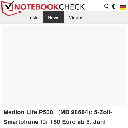
Tests
News
Videos
...
Benchmarks & Tech
Externe Tests
Kaufberatung
Deals
Suche
Jobs
Forum
Medion Life P5001 (MD 98664): 5-Zoll-
Smartphone für 150 Euro ab 5. Juni