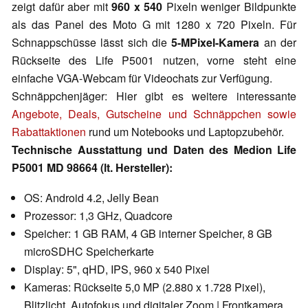
zeigt dafür aber mit
960 x 540
Pixeln weniger Bildpunkte
als das Panel des Moto G mit 1280 x 720 Pixeln. Für
Schnappschüsse lässt sich die
5-MPixel-Kamera
an der
Rückseite des Life P5001 nutzen, vorne steht eine
einfache VGA-Webcam für Videochats zur Verfügung.
Schnäppchenjäger: Hier gibt es weitere interessante
Angebote, Deals, Gutscheine und Schnäppchen sowie
Rabattaktionen
rund um Notebooks und Laptopzubehör.
Technische Ausstattung und Daten des Medion Life
P5001 MD 98664 (lt. Hersteller):
OS: Android 4.2, Jelly Bean
Prozessor: 1,3 GHz, Quadcore
Speicher: 1 GB RAM, 4 GB interner Speicher, 8 GB
microSDHC Speicherkarte
Display: 5", qHD, IPS, 960 x 540 Pixel
Kameras: Rückseite 5,0 MP (2.880 x 1.728 Pixel),
Blitzlicht, Autofokus und digitaler Zoom | Frontkamera