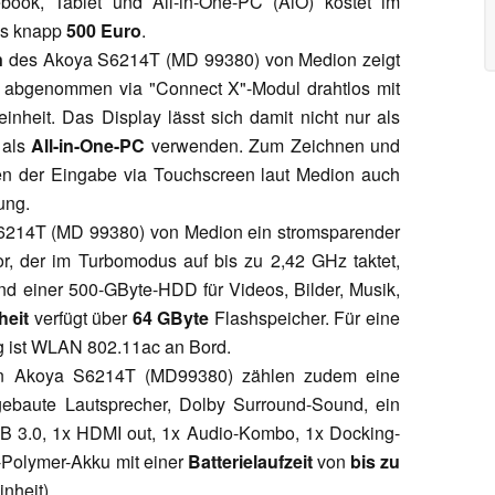
book, Tablet und All-in-One-PC (AiO) kostet im
ls knapp
500 Euro
.
n
des Akoya S6214T (MD 99380) von Medion zeigt
h abgenommen via "Connect X"-Modul drahtlos mit
nheit. Das Display lässt sich damit nicht nur als
 als
All-in-One-PC
verwenden. Zum Zeichnen und
eben der Eingabe via Touchscreen laut Medion auch
ung.
6214T (MD 99380) von Medion ein stromsparender
r, der im Turbomodus auf bis zu 2,42 GHz taktet,
nd einer 500-GByte-HDD für Videos, Bilder, Musik,
heit
verfügt über
64 GByte
Flashspeicher. Für eine
g ist WLAN 802.11ac an Bord.
ion Akoya S6214T (MD99380) zählen zudem eine
ngebaute Lautsprecher, Dolby Surround-Sound, ein
USB 3.0, 1x HDMI out, 1x Audio-Kombo, 1x Docking-
m-Polymer-Akku mit einer
Batterielaufzeit
von
bis zu
nheit).