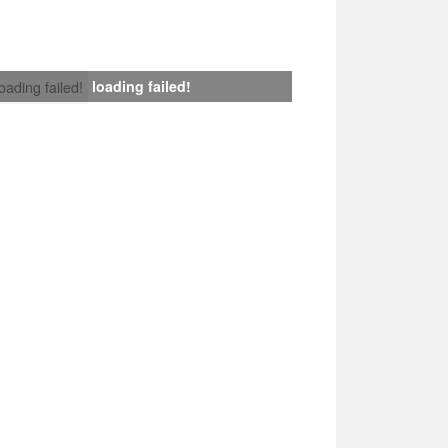
loading failed!
loading failed!