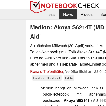
Tests
News
Videos
Be
Medion: Akoya S6214T (MD 99
Aldi
Ab nächsten Mittwoch (30. April) verkauft Me
Touch-Notebook (15,6 Zoll) Akoya S6214T (M
Euro bei Aldi Nord und Süd. Das 15,6"-Full-H
abnehmen und als separate Tablet-Einheit od
Ronald Tiefenthäler
,
Veröffentlicht am
22.04.
Laptop / Notebook
Tablet
Medion bringt ab Mittwoch, den 30.
Touch-Notebook mit abnehmbar
Touchscreen
Akoya S6214T
(MD 9938