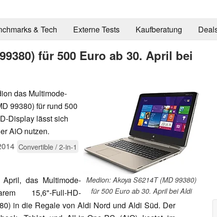
nchmarks & Tech
Externe Tests
Kaufberatung
Deal
380) für 500 Euro ab 30. April bei
dion das Multimode-
D 99380) für rund 500
D-Display lässt sich
er AiO nutzen.
2014
Convertible / 2-in-1
 April, das Multimode-
Medion: Akoya S6214T (MD 99380)
für 500 Euro ab 30. April bei Aldi
em 15,6"-Full-HD-
0) in die Regale von Aldi Nord und Aldi Süd. Der