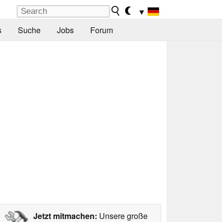
▼
s
Suche
Jobs
Forum
Jetzt mitmachen:
Unsere große