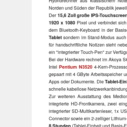
Hybridrechner aus klassischem Note
Norden und Süden der Republik jewei
Der
15,6 Zoll große IPS-Touchscree
1920 x 1080
Pixel und verbindet sic
dem Bluetooth-Keyboard in der Basisei
Tablet
sondern im Stand-Modus auch
für handschriftliche Notizen steht n
ein "integrierter Touch-Pen" zur Verfüg
Bei der Hardware rechnet im Akoya S
Intel
Pentium N3520
4-Kern-Prozesso
gepaart mit 4 GByte Arbeitsspeicher u
Apps oder Dokumente. Die
Tablet-Ein
schnelle kabellose Netzwerkanbindun
Zur weiteren Ausstattung des Med
integrierte HD-Frontkamera, zwei ei
integrierter SD-Multikartenleser, 1x 
Connector sowie ein 2-zelliger Lithiu
8 Stunden
(Tablet-Einheit und Basis-Ei