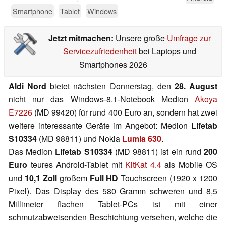
Smartphone
Tablet
Windows
Jetzt mitmachen:
Unsere große
Umfrage zur
Servicezufriedenheit
bei Laptops und
Smartphones 2026
Aldi Nord
bietet nächsten Donnerstag, den
28. August
nicht nur das Windows-8.1-Notebook Medion
Akoya
E7226
(MD 99420) für rund 400 Euro an, sondern hat zwei
weitere interessante Geräte im Angebot: Medion
Lifetab
S10334
(MD 98811) und Nokia
Lumia 630
.
Das Medion
Lifetab S10334
(MD 98811) ist ein rund
200
Euro
teures Android-Tablet mit
KitKat 4.4
als Mobile OS
und
10,1 Zoll
großem
Full HD
Touchscreen (1920 x 1200
Pixel). Das Display des 580 Gramm schweren und 8,5
Millimeter flachen Tablet-PCs ist mit einer
schmutzabweisenden Beschichtung versehen, welche die