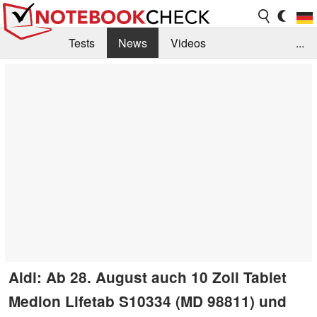
Tests
News
Videos
...
Benchmarks & Tech
Externe Tests
Kaufberatung
Deals
Suche
Jobs
Forum
Aldi: Ab 28. August auch 10 Zoll Tablet
Medion Lifetab S10334 (MD 98811) und