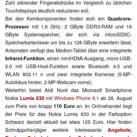
Zahl störender Fingerabdrücke im Vergleich zu üblichen
Touchdisplays deutlich reduzieren soll.
Bei den Kernkomponenten finden sich ein
Quadcore-
Prozessor
mit 1,6 GHz, 2 GByte DDR3-RAM und 16
GByte Systemspeicher, der sich via microSDXC-
Speicherkartenleser um bis zu 128 GByte erweitern lässt.
Ansonsten verfügt das Medion-Tablet über eine integrierte
Infrarot-Funktion
, einen miniHDMI-Ausgang, micro-USB-
2.0 mit USB-Host-Funktion sowie Bluetooth 4.0 und
WLAN 802.11 n und zwei integrierte Kameras (5-MP-
Autofokus hinten, 2-MP-Webcam vorne).
Weiterhin bietet Aldi Nord das Microsoft Smartphone
Nokia
Lumia 630
mit
Windows Phone 8.1
ab 28. August
zum Preis von knapp
110 Euro
an. Im Onlinehandel liegt
der Preis für das Nokia Lumia 630 in der Farboption
Schwarz derzeit aktuell bei etwa 125 Euro. Hier finden
Schnäppchenjäger weitere interessante
Angebote,