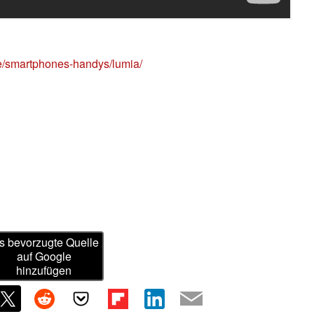
e/smartphones-handys/lumia/
s bevorzugte Quelle
auf Google
hinzufügen