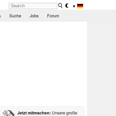
▼
s
Suche
Jobs
Forum
Jetzt mitmachen:
Unsere große