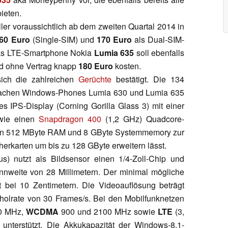
ieten.
ller voraussichtlich ab dem zweiten Quartal 2014 in
60 Euro
(Single-SIM) und
170 Euro
als Dual-SIM-
 Das LTE-Smartphone Nokia
Lumia 635
soll ebenfalls
d ohne Vertrag knapp
180 Euro
kosten.
ich die zahlreichen
Gerüchte
bestätigt. Die 134
flachen Windows-Phones Lumia 630 und Lumia 635
s IPS-Display (Corning Gorilla Glass 3) mit einer
wie einen
Snapdragon 400
(1,2 GHz) Quadcore-
hen 512 MByte RAM und 8 GByte Systemmemory zur
herkarten um bis zu 128 GByte erweitern lässt.
s) nutzt als Bildsensor einen 1/4-Zoll-Chip und
rennweite von 28 Millimetern. Der minimal mögliche
t bei 10 Zentimetern. Die Videoauflösung beträgt
rholrate von 30 Frames/s. Bei den Mobilfunknetzen
00 MHz,
WCDMA
900 und 2100 MHz sowie
LTE
(3,
nterstützt. Die Akkukapazität der Windows-8.1-