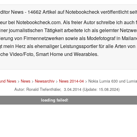
Editor News
- 14662 Artikel auf Notebookcheck veröffentlicht
sei
eur bei Notebookcheck.com. Als freier Autor schreibe ich auch 
ner journalistischen Tätigkeit arbeitete ich als gelernter Netzw
ierung von Firmennetzwerken sowie als Modefotograf in Mailan
 mein Herz als ehemaliger Leistungssportler für alle Arten von
reiche Video/Foto, Smart Home und Wearables.
 und News
>
News
>
Newsarchiv
>
News 2014-04
> Nokia Lumia 630 und Lumia
Autor: Ronald Tiefenthäler, 3.04.2014 (Update: 15.08.2024)
loading failed!