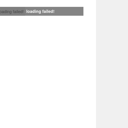
loading failed!
loading failed!