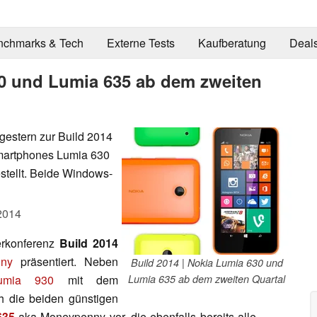
nchmarks & Tech
Externe Tests
Kaufberatung
Deal
30 und Lumia 635 ab dem zweiten
 gestern zur Build 2014
martphones Lumia 630
tellt. Beide Windows-
2014
erkonferenz
Build 2014
ny
präsentiert. Neben
Build 2014 | Nokia Lumia 630 und
umia 930
mit dem
Lumia 635 ab dem zweiten Quartal
h die beiden günstigen
635
aka Moneypenny vor, die ebenfalls bereits alle