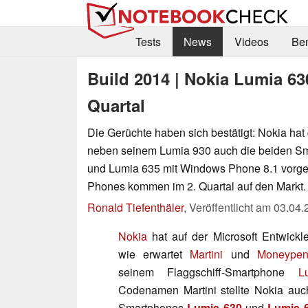
Tests
News
Videos
Be
Build 2014 | Nokia Lumia 6
Quartal
Die Gerüchte haben sich bestätigt: Nokia hat
neben seinem Lumia 930 auch die beiden S
und Lumia 635 mit Windows Phone 8.1 vorges
Phones kommen im 2. Quartal auf den Markt.
Ronald Tiefenthäler
,
Veröffentlicht am
03.04.
Nokia
hat auf der Microsoft Entwickl
wie erwartet
Martini
und
Moneypen
seinem Flaggschiff-Smartphone
L
Codenamen Martini stellte Nokia auc
Smartphones
Lumia 630
und
Lumia 