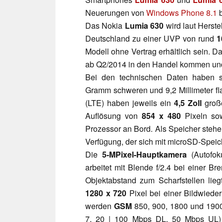
Neuerungen von
Windows Phone 8.1
b
Das Nokia
Lumia 630
wird laut Herste
Deutschland zu einer UVP von rund
1
Modell ohne Vertrag erhältlich sein.
ab Q2/2014 in den Handel kommen un
Bei den technischen Daten haben s
Gramm schweren und 9,2 Millimeter 
(LTE) haben jeweils ein
4,5 Zoll
große
Auflösung von
854 x 480
Pixeln so
Prozessor an Bord. Als Speicher ste
Verfügung, der sich mit microSD-Speic
Die
5-MPixel-Hauptkamera
(Autofoku
arbeitet mit Blende f/2.4 bei einer B
Objektabstand zum Scharfstellen lieg
1280 x 720
Pixel bei einer Bildwiede
werden
GSM
850, 900, 1800 und 19
7, 20 | 100 Mbps DL, 50 Mbps UL) u