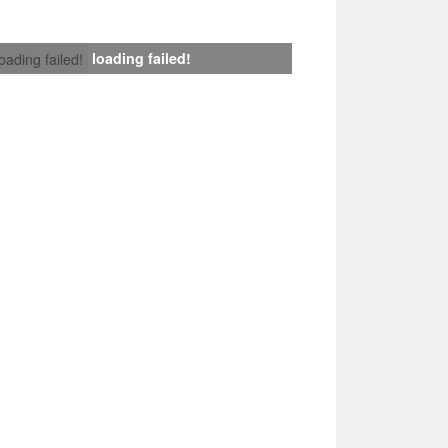
loading failed!
loading failed!