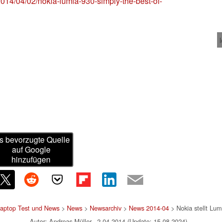
2014/04/02/nokia-lumia-930-simply-the-best-of-
s bevorzugte Quelle
auf Google
hinzufügen
Laptop Test und News
>
News
>
Newsarchiv
>
News 2014-04
> Nokia stellt Lumi
Autor: Andreas Müller, 2.04.2014 (Update: 15.08.2024)