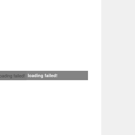
loading failed!
loading failed!