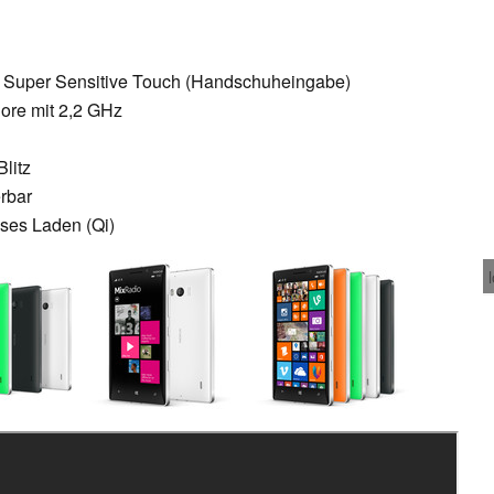
t Super Sensitive Touch (Handschuheingabe)
ore mit 2,2 GHz
litz
erbar
oses Laden (Qi)