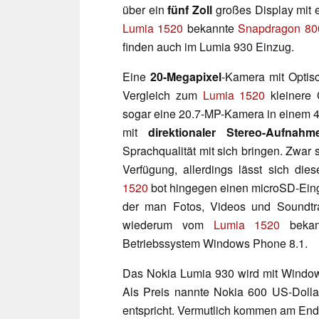
über ein
fünf Zoll
großes Display mit 
Lumia 1520
bekannte
Snapdragon 80
finden auch im Lumia 930 Einzug.
Eine
20-Megapixel
-Kamera mit Optisc
Vergleich zum
Lumia 1520
kleinere
sogar eine 20.7-MP-Kamera in einem 4
mit
direktionaler Stereo-Aufnahm
Sprachqualität mit sich bringen. Zwar
Verfügung, allerdings lässt sich die
1520
bot hingegen einen microSD-Einga
der man Fotos, Videos und Soundtra
wiederum vom
Lumia 1520
bekann
Betriebssystem Windows Phone 8.1.
Das Nokia Lumia 930 wird mit Windo
Als Preis nannte Nokia 600 US-Doll
entspricht. Vermutlich kommen am En