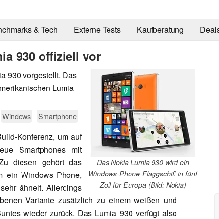
nchmarks & Tech
Externe Tests
Kaufberatung
Deal
ia 930 offiziell vor
a 930 vorgestellt. Das
amerikanischen Lumia
Windows
Smartphone
Build-Konferenz, um auf
neue Smartphones mit
 Zu diesen gehört das
Das Nokia Lumia 930 wird ein
Windows-Phone-Flaggschiff in fünf
um ein Windows Phone,
Zoll für Europa (Bild: Nokia)
sehr ähnelt. Allerdings
rbenen Variante zusätzlich zu einem weißen und
Buntes wieder zurück. Das Lumia 930 verfügt also