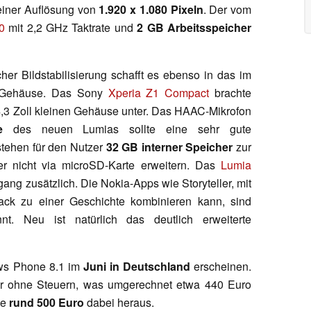
einer Auflösung von
1.920 x 1.080 Pixeln
. Der vom
0
mit 2,2 GHz Taktrate und
2 GB Arbeitsspeicher
her Bildstabilisierung schafft es ebenso in das im
 Gehäuse. Das Sony
Xperia Z1 Compact
brachte
,3 Zoll kleinen Gehäuse unter. Das HAAC-Mikrofon
e
des neuen Lumias sollte eine sehr gute
 stehen für den Nutzer
32 GB interner Speicher
zur
ser nicht via microSD-Karte erweitern. Das
Lumia
ng zusätzlich. Die Nokia-Apps wie Storyteller, mit
ck zu einer Geschichte kombinieren kann, sind
t. Neu ist natürlich das deutlich erweiterte
ws Phone 8.1 im
Juni in Deutschland
erscheinen.
ar ohne Steuern, was umgerechnet etwa 440 Euro
de
rund 500 Euro
dabei heraus.