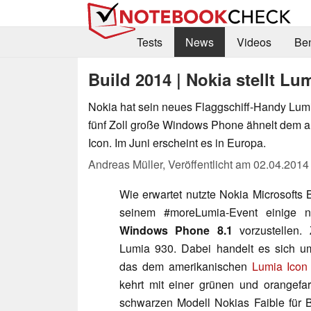
Tests
News
Videos
Be
Build 2014 | Nokia stellt Lum
Nokia hat sein neues Flaggschiff-Handy Lumi
fünf Zoll große Windows Phone ähnelt dem 
Icon. Im Juni erscheint es in Europa.
Andreas Müller,
Veröffentlicht am
02.04.2014
Wie erwartet nutzte Nokia Microsofts 
seinem #moreLumia-Event einige 
Windows Phone 8.1
vorzustellen.
Lumia 930. Dabei handelt es sich 
das dem amerikanischen
Lumia Icon
kehrt mit einer grünen und orangefa
schwarzen Modell Nokias Faible für 