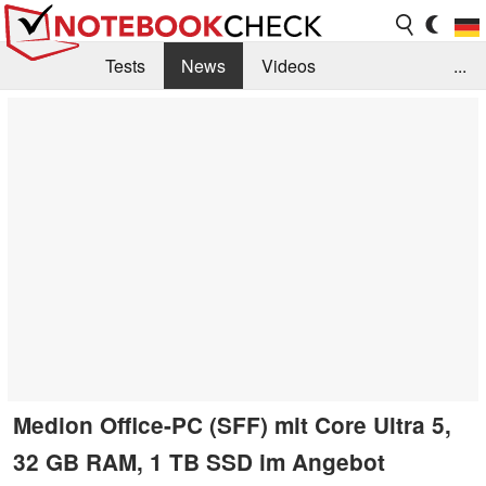
Tests
News
Videos
...
Benchmarks & Tech
Externe Tests
Kaufberatung
Deals
Suche
Jobs
Forum
Medion Office-PC (SFF) mit Core Ultra 5,
32 GB RAM, 1 TB SSD im Angebot