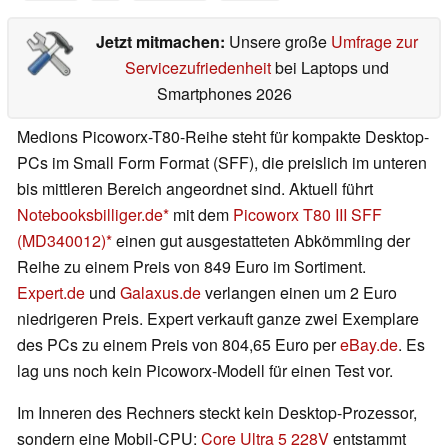
Jetzt mitmachen:
Unsere große
Umfrage zur
Servicezufriedenheit
bei Laptops und
Smartphones 2026
Medions Picoworx-T80-Reihe steht für kompakte Desktop-
PCs im Small Form Format (SFF), die preislich im unteren
bis mittleren Bereich angeordnet sind. Aktuell führt
Notebooksbilliger.de
mit dem
Picoworx T80 III SFF
(MD340012)
einen gut ausgestatteten Abkömmling der
Reihe zu einem Preis von 849 Euro im Sortiment.
Expert.de
und
Galaxus.de
verlangen einen um 2 Euro
niedrigeren Preis. Expert verkauft ganze zwei Exemplare
des PCs zu einem Preis von 804,65 Euro per
eBay.de
. Es
lag uns noch kein Picoworx-Modell für einen Test vor.
Im Inneren des Rechners steckt kein Desktop-Prozessor,
sondern eine Mobil-CPU:
Core Ultra 5 228V
entstammt