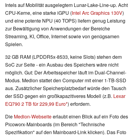
Intels auf Mobilität ausgelegtem Lunar-Lake-Line-up. Acht
CPU-Kerne, eine starke iGPU (
Intel Arc Graphics 130V
)
und eine potente NPU (40 TOPS) liefern genug Leistung
zur Bewältigung von Anwendungen der Bereiche
Streaming, KI, Office, Internet sowie von genügsamen
Spielen.
32 GB RAM (LPDDR5x-8533, keine Slots) stehen dem
SoC zur Seite - ein Ausbau des Speichers wäre nicht
möglich. Gut: Der Arbeitsspeicher läuft im Dual-Channel-
Modus. Medion stattet den Computer mit einer 1-TB-SSD
aus. Zusätzlicher Speicherplatzbedarf würde den Tausch
der SSD gegen ein großkapazitiveres Modell (z.B.
Lexar
EQ790 2 TB für 229,99 Euro
) erfordern.
Die
Medion-Webseite
erlaubt einen Blick auf ein Foto des
Picoworx-Mainboards (im Bereich "Technische
Spezifikation" auf den Mainboard-Link klicken). Das Foto