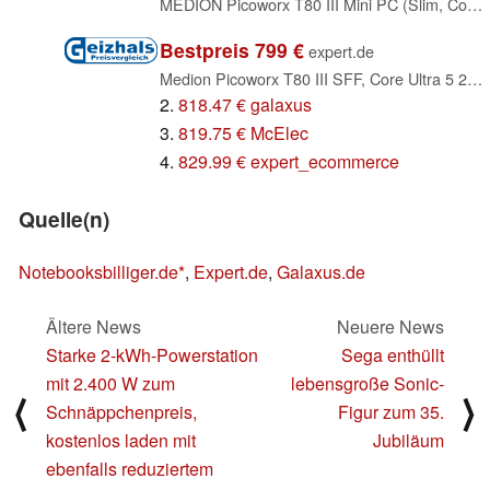
MEDION Picoworx T80 III Mini PC (Slim, Core Ultra 5 228V, 32GB DDR5 RAM, 1 TB SSD, ARC 130V, USB Type C, WLAN, HDMI 2.0, Gigabit LAN, Windows 11 Home)
Bestpreis 799 €
expert.de
Medion Picoworx T80 III SFF, Core Ultra 5 228V, 32GB RAM, 1TB SSD (MD340012 / 1002 5970)
2.
818.47 € galaxus
3.
819.75 € McElec
4.
829.99 € expert_ecommerce
Quelle(n)
Notebooksbilliger.de
,
Expert.de
,
Galaxus.de
Ältere News
Neuere News
Starke 2-kWh-Powerstation
Sega enthüllt
mit 2.400 W zum
lebensgroße Sonic-
⟨
⟩
Schnäppchenpreis,
Figur zum 35.
kostenlos laden mit
Jubiläum
ebenfalls reduziertem