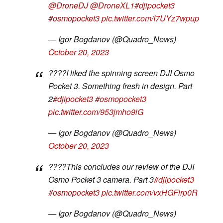
@DroneDJ
@DroneXL1
#djipocket3
#osmopocket3
pic.twitter.com/I7UYz7wpup
— Igor Bogdanov (@Quadro_News)
October 20, 2023
????I liked the spinning screen DJI Osmo
Pocket 3. Something fresh in design. Part
2
#djipocket3
#osmopocket3
pic.twitter.com/953jmho9iG
— Igor Bogdanov (@Quadro_News)
October 20, 2023
????This concludes our review of the DJI
Osmo Pocket 3 camera. Part 3
#djipocket3
#osmopocket3
pic.twitter.com/vxHGFlrp0R
— Igor Bogdanov (@Quadro_News)