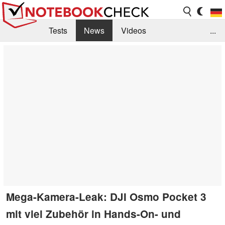
Tests
News
Videos
...
Benchmarks & Tech
Externe Tests
Kaufberatung
Deals
Suche
Jobs
Forum
Mega-Kamera-Leak: DJI Osmo Pocket 3
mit viel Zubehör in Hands-On- und