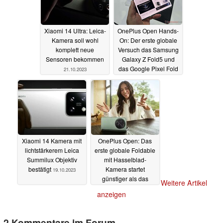
Xiaomi 14 Ultra: Leica-
OnePlus Open Hands-
Kamera soll wohl
On: Der erste globale
komplett neue
Versuch das Samsung
Sensoren bekommen
Galaxy Z Fold5 und
das Google Pixel Fold
21.10.2023
zu toppen
20.10.2023
Xiaomi 14 Kamera mit
OnePlus Open: Das
lichtstärkerem Leica
erste globale Foldable
Summilux Objektiv
mit Hasselblad-
bestätigt
Kamera startet
19.10.2023
günstiger als das
Weitere Artikel
Samsung Galaxy Z
anzeigen
Fold5
19.10.2023
2 Kommentare im Forum