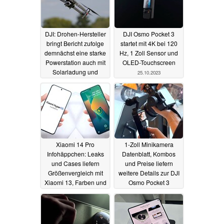
DJI: Drohen-Hersteller
DJI Osmo Pocket 3
bringt Bericht zufolge
startet mit 4K bei 120
demnächst eine starke
Hz, 1 Zoll Sensor und
Powerstation auch mit
OLED-Touchscreen
Solarladung und
25.10.2023
LiFePO4 auf den Markt
05.12.2023
Xiaomi 14 Pro
1-Zoll Minikamera
Infohäppchen: Leaks
Datenblatt, Kombos
und Cases liefern
und Preise liefern
Größenvergleich mit
weitere Details zur DJI
Xiaomi 13, Farben und
Osmo Pocket 3
Hinweise auf einige
22.10.2023
Specs und Features
22.10.2023