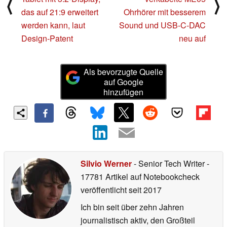
⟨
⟩
das auf 21:9 erweitert
Ohrhörer mit besserem
werden kann, laut
Sound und USB-C-DAC
Design-Patent
neu auf
Als bevorzugte Quelle
auf Google
hinzufügen
Silvio Werner
- Senior Tech Writer
-
17781 Artikel auf Notebookcheck
veröffentlicht
seit 2017
Ich bin seit über zehn Jahren
journalistisch aktiv, den Großteil