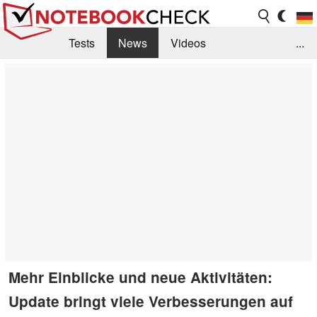
Tests
News
Videos
...
Benchmarks & Tech
Externe Tests
Kaufberatung
Deals
Suche
Jobs
Forum
Mehr Einblicke und neue Aktivitäten:
Update bringt viele Verbesserungen auf