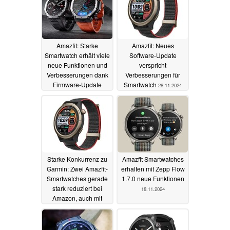
Amazfit: Starke
Amazfit: Neues
Smartwatch erhält viele
Software-Update
neue Funktionen und
verspricht
Verbesserungen dank
Verbesserungen für
Firmware-Update
Smartwatch
28.11.2024
30.11.2024
Starke Konkurrenz zu
Amazfit Smartwatches
Garmin: Zwei Amazfit-
erhalten mit Zepp Flow
Smartwatches gerade
1.7.0 neue Funktionen
stark reduziert bei
18.11.2024
Amazon, auch mit
Karten und
Musikspeicher
18.11.2024