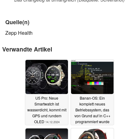
Quelle(n)
Zepp Health
Verwandte Artikel
U5 Pro: Neue
Banan-OS: Ein
Smartwatch ist
komplett neues
wasserdicht, kommt mit
Betriebssystem, das
GPS und rundem
von Grund auf in C++
OLED
programmiert wurde
14.12.2024
07.12.2024