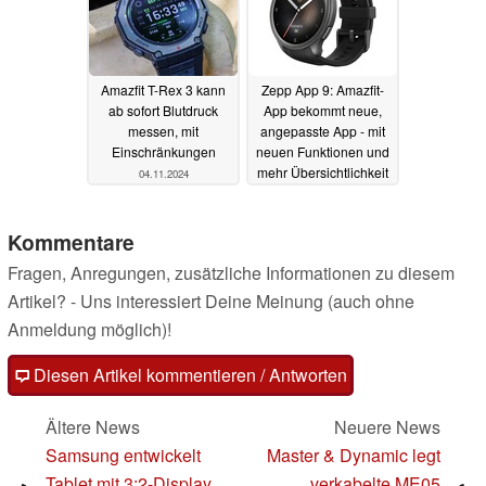
Amazfit T-Rex 3 kann
Zepp App 9: Amazfit-
ab sofort Blutdruck
App bekommt neue,
messen, mit
angepasste App - mit
Einschränkungen
neuen Funktionen und
mehr Übersichtlichkeit
04.11.2024
31.10.2024
Kommentare
Fragen, Anregungen, zusätzliche Informationen zu diesem
Artikel? - Uns interessiert Deine Meinung (auch ohne
Anmeldung möglich)!
Diesen Artikel kommentieren / Antworten
Ältere News
Neuere News
Samsung entwickelt
Master & Dynamic legt
Tablet mit 3:2-Display,
verkabelte ME05