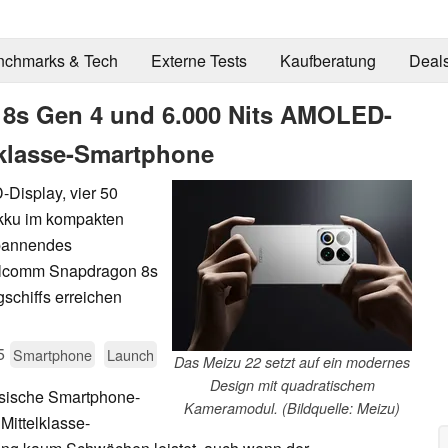
nchmarks & Tech
Externe Tests
Kaufberatung
Deal
 8s Gen 4 und 6.000 Nits AMOLED-
lklasse-Smartphone
Display, vier 50
kku im kompakten
spannendes
ualcomm Snapdragon 8s
schiffs erreichen
5
Smartphone
Launch
Das Meizu 22 setzt auf ein modernes
Design mit quadratischem
esische Smartphone-
Kameramodul. (Bildquelle: Meizu)
Mittelklasse-