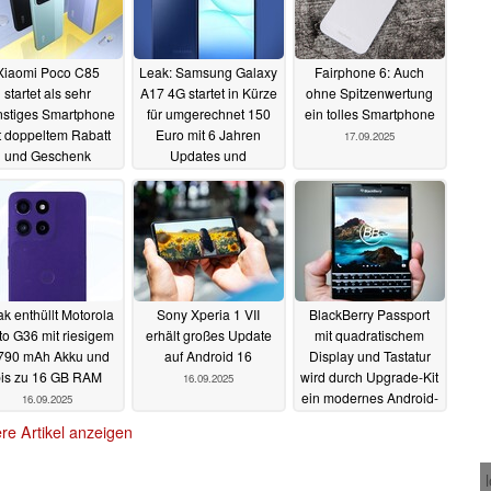
Xiaomi Poco C85
Leak: Samsung Galaxy
Fairphone 6: Auch
startet als sehr
A17 4G startet in Kürze
ohne Spitzenwertung
stiges Smartphone
für umgerechnet 150
ein tolles Smartphone
t doppeltem Rabatt
Euro mit 6 Jahren
17.09.2025
und Geschenk
Updates und
AMOLED-Display
18.09.2025
17.09.2025
k enthüllt Motorola
Sony Xperia 1 VII
BlackBerry Passport
o G36 mit riesigem
erhält großes Update
mit quadratischem
790 mAh Akku und
auf Android 16
Display und Tastatur
is zu 16 GB RAM
wird durch Upgrade-Kit
16.09.2025
ein modernes Android-
16.09.2025
Smartphone
16.09.2025
re Artikel anzeigen