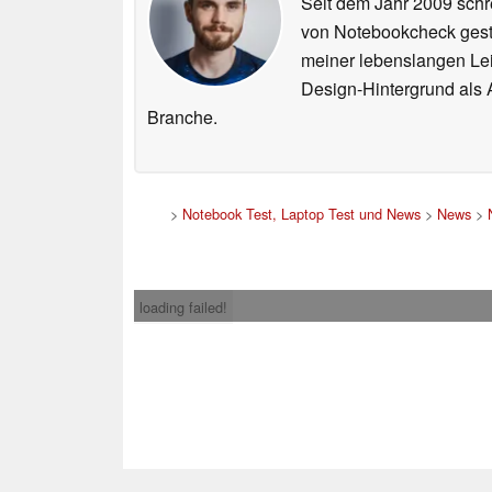
Seit dem Jahr 2009 schre
von Notebookcheck gest
meiner lebenslangen Lei
Design-Hintergrund als A
Branche.
>
Notebook Test, Laptop Test und News
>
News
>
loading failed!