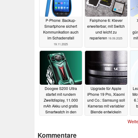
P-Phone: Backup-
Fairphone 6: Klever
Smartphone sichert
erweiterbar, mit Switch
Kommunikation auch
und leicht zu
gün
im Schadensfall
reparieren
mi
19.09.2025
19.11.2025
Doogee S200 Ultra
Upgrade für Apple
Lea
startet mit rundem
iPhone 19 Pro, Xiaomi
Mot
Zweitdisplay, 11.000
und Co.: Samsung soll
6.
mAh Akku und gratis
Kameras mit variabler
b
Smartwatch in den
Blende entwickeln
Verkauf
17.09.2025
17.09.2025
Weite
Kommentare