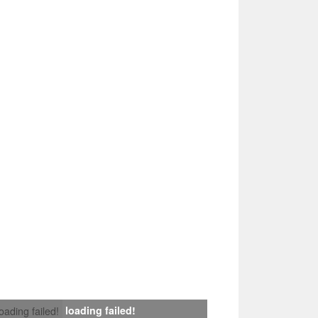
loading failed!
loading failed!