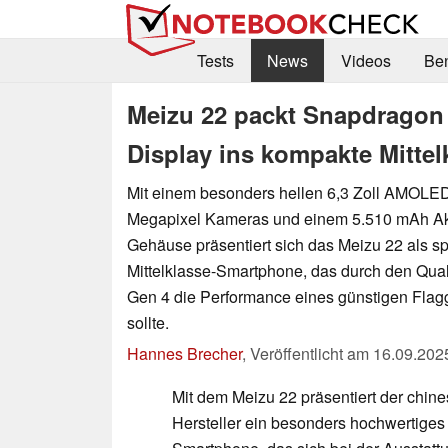
Tests
News
Videos
Be
Meizu 22 packt Snapdragon
Display ins kompakte Mitte
Mit einem besonders hellen 6,3 Zoll AMOLED-
Megapixel Kameras und einem 5.510 mAh A
Gehäuse präsentiert sich das Meizu 22 als 
Mittelklasse-Smartphone, das durch den Q
Gen 4 die Performance eines günstigen Flagg
sollte.
Hannes Brecher
,
Veröffentlicht am
16.09.202
Mit dem Meizu 22 präsentiert der chin
Hersteller ein besonders hochwertiges 