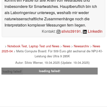
kommt ein Faible für alle Arten von Wearables und
insbesondere für Smartwatches. Hauptberuflich bin ich
als Laboringenieur unterwegs, weshalb mir weder
naturwissenschaftliche Zusammenhänge noch die
Interpretation komplexer Messungen fern liegen.
Kontakt:
silvio39191
,
LinkedIn
>
Notebook Test, Laptop Test und News
>
News
>
Newsarchiv
>
News
2025-04
> Metis Compute Board: Für 509 Euro gibt sechsmal die NPU-KI-
Leistung des Ultra 9 285K
Autor: Silvio Werner, 19.04.2025 (Update: 19.04.2025)
loading failed!
loading failed!