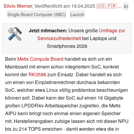
Silvio Werner
,
Veröffentlicht am
19.04.2025
🇺🇸
🇫🇷
...
AI
Single-Board Computer (SBC)
Launch
Jetzt mitmachen:
Unsere große
Umfrage zur
Servicezufriedenheit
bei Laptops und
Smartphones 2026
Beim
Metis Compute Board
handelt es sich um ein
Mainboard mit einem schon integriertem SoC, konkret
kommt der
RK3588
zum Einsatz. Dabei handelt es sich
um einen von Einplatinenrechner durchaus bekannten
SoC, welcher etwa Linux völlig problemlos beschleunigen
können soll. Dabei kann der SoC auf einen 16 Gigabyte
großen LPDDR4x-Arbeitsspeicher zugreifen, die Metis
AIPU kann bringt noch einmal einen eigenen Speicher
mit. Herstellerangaben zufolge lassen sich mit dieser NPU
bis zu 214 TOPS erreichen - damit werden etwa die in