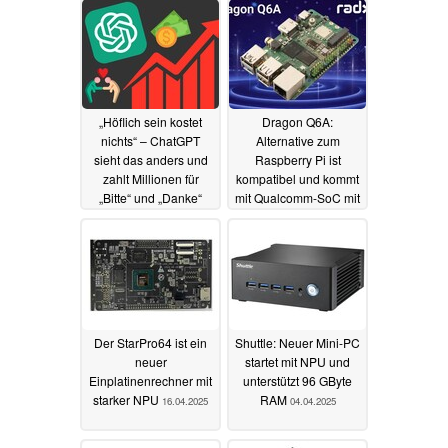
„Höflich sein kostet
Dragon Q6A:
nichts“ – ChatGPT
Alternative zum
sieht das anders und
Raspberry Pi ist
zahlt Millionen für
kompatibel und kommt
„Bitte“ und „Danke“
mit Qualcomm-SoC mit
starker NPU
22.04.2025
17.04.2025
Der StarPro64 ist ein
Shuttle: Neuer Mini-PC
neuer
startet mit NPU und
Einplatinenrechner mit
unterstützt 96 GByte
starker NPU
RAM
16.04.2025
04.04.2025