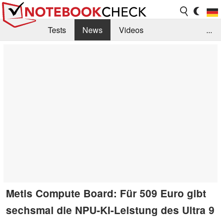
Tests
News
Videos
...
Benchmarks & Tech
Externe Tests
Kaufberatung
Deals
Suche
Jobs
Forum
Metis Compute Board: Für 509 Euro gibt
sechsmal die NPU-KI-Leistung des Ultra 9