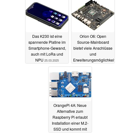
Das K230 ist eine
Orion O6: Open
spannende Platine im
Source-Mainboard
Smartphone-Gewand,
bietet viele Anschlüsse
auch mit LoRa und
und
NPU
Erweiterungsmöglichkeiten
25.03.2025
- und eine schnelle
NPU
21.12.2024
OrangePi 4A: Neue
Alternative zum
Raspberry Pi erlaubt
Installation einer M.2-
SSD und kommt mit
NPU und Co-