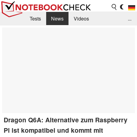
Tests
News
Videos
...
Benchmarks & Tech
Externe Tests
Kaufberatung
Deals
Suche
Jobs
Forum
Dragon Q6A: Alternative zum Raspberry
Pi ist kompatibel und kommt mit