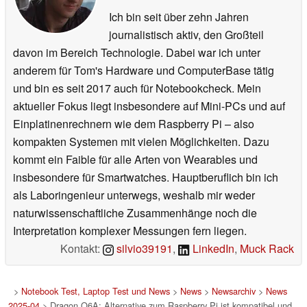
Ich bin seit über zehn Jahren
journalistisch aktiv, den Großteil
davon im Bereich Technologie. Dabei war ich unter
anderem für Tom's Hardware und ComputerBase tätig
und bin es seit 2017 auch für Notebookcheck. Mein
aktueller Fokus liegt insbesondere auf Mini-PCs und auf
Einplatinenrechnern wie dem Raspberry Pi – also
kompakten Systemen mit vielen Möglichkeiten. Dazu
kommt ein Faible für alle Arten von Wearables und
insbesondere für Smartwatches. Hauptberuflich bin ich
als Laboringenieur unterwegs, weshalb mir weder
naturwissenschaftliche Zusammenhänge noch die
Interpretation komplexer Messungen fern liegen.
Kontakt:
silvio39191
,
LinkedIn
,
Muck Rack
>
Notebook Test, Laptop Test und News
>
News
>
Newsarchiv
>
News
2025-04
> Dragon Q6A: Alternative zum Raspberry Pi ist kompatibel und