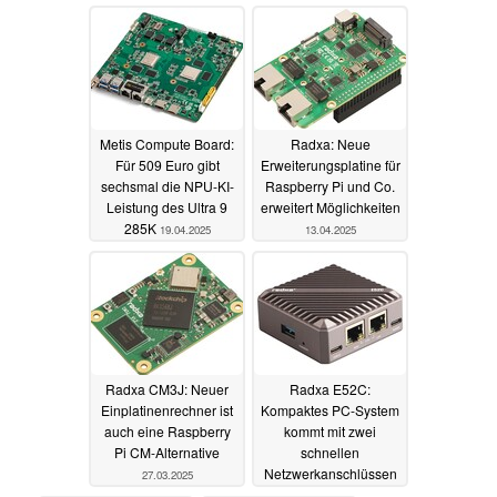
Metis Compute Board:
Radxa: Neue
Für 509 Euro gibt
Erweiterungsplatine für
sechsmal die NPU-KI-
Raspberry Pi und Co.
Leistung des Ultra 9
erweitert Möglichkeiten
285K
19.04.2025
13.04.2025
Radxa CM3J: Neuer
Radxa E52C:
Einplatinenrechner ist
Kompaktes PC-System
auch eine Raspberry
kommt mit zwei
Pi CM-Alternative
schnellen
Netzwerkanschlüssen
27.03.2025
09.11.2024