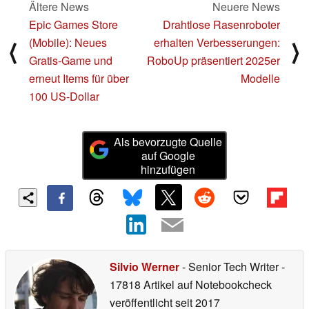
Ältere News
Neuere News
Epic Games Store
Drahtlose Rasenroboter
(Mobile): Neues
erhalten Verbesserungen:
⟨
⟩
Gratis-Game und
RoboUp präsentiert 2025er
erneut Items für über
Modelle
100 US-Dollar
Als bevorzugte Quelle
auf Google
hinzufügen
Silvio Werner
- Senior Tech Writer
-
17818 Artikel auf Notebookcheck
veröffentlicht
seit 2017