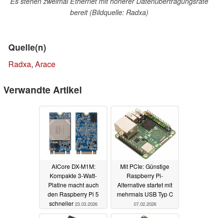
Es stehen zweimal Ethernet mit höherer Datenübertragungsrate
bereit (Bildquelle: Radxa)
Quelle(n)
Radxa
,
Arace
Verwandte Artikel
AICore DX-M1M:
Mit PCIe: Günstige
Kompakte 3-Watt-
Raspberry Pi-
Platine macht auch
Alternative startet mit
den Raspberry Pi 5
mehrmals USB Typ C
schneller
23.03.2026
07.02.2026