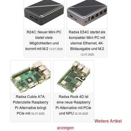
R24C: Neuer Mini-PC
Radxa E54C startet als
bietet viele
kompakter Mini-PC mit
Möglichkeiten und
viermal Ethernet, 4K-
kommt mit M.2
Bildausgabe und M.2
13.07.2025
12.07.2025
Radxa Cubie A7A:
Radxa Rock 4D ist
Potenzielle Raspberry
eine neue Raspberry
Pi-Alternative bringt
Pi-Alternative mit PCIe
PCIe mit
und NPU
03.07.2025
22.05.2025
Weitere Artikel
anzeigen