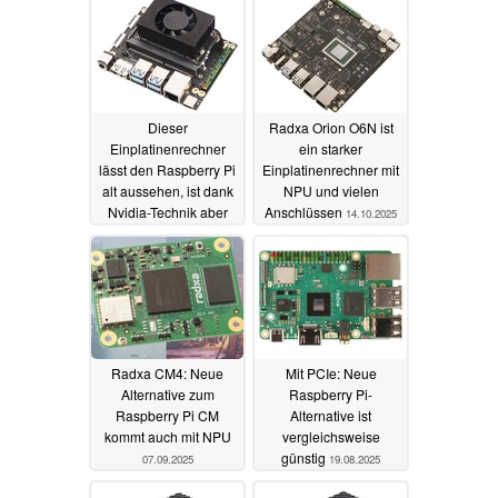
Dieser
Radxa Orion O6N ist
Einplatinenrechner
ein starker
lässt den Raspberry Pi
Einplatinenrechner mit
alt aussehen, ist dank
NPU und vielen
Nvidia-Technik aber
Anschlüssen
14.10.2025
auch ein ungleich
teurerer Gegner
08.12.2025
Radxa CM4: Neue
Mit PCIe: Neue
Alternative zum
Raspberry Pi-
Raspberry Pi CM
Alternative ist
kommt auch mit NPU
vergleichsweise
günstig
07.09.2025
19.08.2025