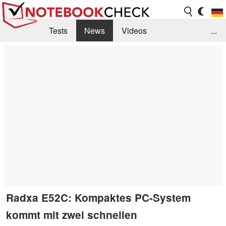
Tests
News
Videos
...
Benchmarks & Tech
Externe Tests
Kaufberatung
Deals
Suche
Jobs
Forum
Radxa E52C: Kompaktes PC-System
kommt mit zwei schnellen