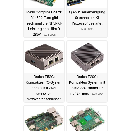
Metis Compute Board:
Q.ANT: Serienfertigung
Für 509 Euro gibt
für schnellen KI-
sechsmal die NPU-KI-
Prozessor gestartet
Leistung des Ultra 9
12.03.2025
285K
19.04.2025
Radxa E52C:
Radxa E20C:
Kompaktes PC-System
Kompaktes System mit
kommt mit zwei
ARM-SoC startet für
schnellen
nur 24 Euro
18.08.2024
Netzwerkanschlüssen
09.11.2024