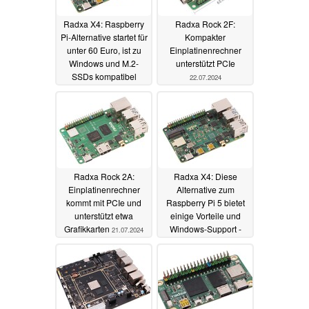
Radxa X4: Raspberry
Radxa Rock 2F:
Pi-Alternative startet für
Kompakter
unter 60 Euro, ist zu
Einplatinenrechner
Windows und M.2-
unterstützt PCIe
SSDs kompatibel
22.07.2024
27.07.2024
Radxa Rock 2A:
Radxa X4: Diese
Einplatinenrechner
Alternative zum
kommt mit PCIe und
Raspberry Pi 5 bietet
unterstützt etwa
einige Vorteile und
Grafikkarten
Windows-Support -
21.07.2024
und einen Raspberry
Pi-Chip
19.07.2024