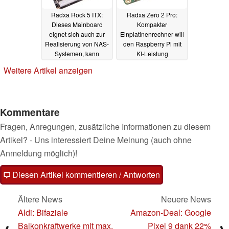
Radxa Rock 5 ITX:
Radxa Zero 2 Pro:
Dieses Mainboard
Kompakter
eignet sich auch zur
Einplatinenrechner will
Realisierung von NAS-
den Raspberry Pi mit
Systemen, kann
KI-Leistung
künstliche Intelligenten
ausstechen
01.05.2024
Weitere Artikel anzeigen
beschleunigen
05.05.2024
Kommentare
Fragen, Anregungen, zusätzliche Informationen zu diesem
Artikel? - Uns interessiert Deine Meinung (auch ohne
Anmeldung möglich)!
Diesen Artikel kommentieren / Antworten
Ältere News
Neuere News
Aldi: Bifaziale
Amazon-Deal: Google
Balkonkraftwerke mit max.
Pixel 9 dank 22%