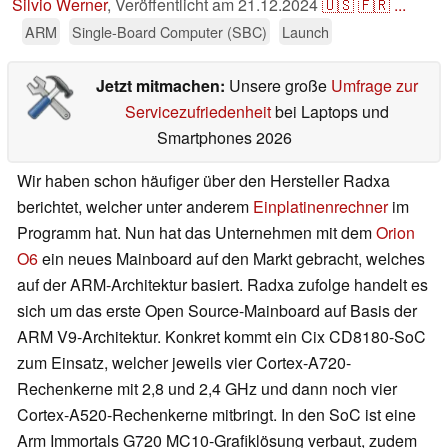
Silvio Werner
,
Veröffentlicht am
21.12.2024
🇺🇸
🇫🇷
...
ARM
Single-Board Computer (SBC)
Launch
Jetzt mitmachen:
Unsere große
Umfrage zur
Servicezufriedenheit
bei Laptops und
Smartphones 2026
Wir haben schon häufiger über den Hersteller Radxa
berichtet, welcher unter anderem
Einplatinenrechner
im
Programm hat. Nun hat das Unternehmen mit dem
Orion
O6
ein neues Mainboard auf den Markt gebracht, welches
auf der ARM-Architektur basiert. Radxa zufolge handelt es
sich um das erste Open Source-Mainboard auf Basis der
ARM V9-Architektur. Konkret kommt ein Cix CD8180-SoC
zum Einsatz, welcher jeweils vier Cortex-A720-
Rechenkerne mit 2,8 und 2,4 GHz und dann noch vier
Cortex-A520-Rechenkerne mitbringt. In den SoC ist eine
Arm Immortals G720 MC10-Grafiklösung verbaut, zudem