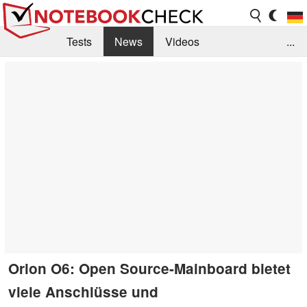
Tests
News
Videos
...
Benchmarks & Tech
Externe Tests
Kaufberatung
Deals
Suche
Jobs
Forum
Orion O6: Open Source-Mainboard bietet
viele Anschlüsse und