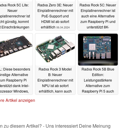
dxa Rock 5C Lite:
Radxa Zero 3E: Neuer
Radxa Rock 5C: Neuer
Neuer
Einplatinenrechner mit
Einplatinenrechner ist
platinenrechner ist
PoE-Support und
auch eine Alternative
cht günstig, kommt
HDMI ist ab sofort
zum Raspberry Pi und
t Einschränkungen
erhältlich
unterstützt 8K-
06.04.2024
Bildausgabe
07.04.2024
02.04.2024
L: Diese besonders
Radxa Rock 3 Model
Radxa Rock 5B Blue
nstige Alternative
B: Neuer
Edition:
zum Raspberry Pi
Einplatinenrechner mit
Leistungsstärkere
terstützt dank Intel-
NPU ist ab sofort
Alternative zum
ozessor Windows,
erhältlich, kann auch
Raspberry Pi 5 auch
mt mit M.2-Support
eine M.2 2280-SSD
mit HDMI-Eingang
re Artikel anzeigen
 Raspberry Pi-Chip
aufnehmen
startet
27.11.2023
21.11.2023
04.01.2024
n zu diesem Artikel? - Uns interessiert Deine Meinung