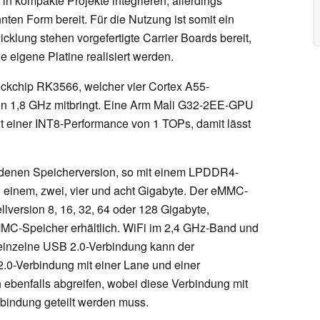
 in kompakte Projekte integrieren, allerdings
nten Form bereit. Für die Nutzung ist somit ein
wicklung stehen vorgefertigte Carrier Boards bereit,
ne eigene Platine realisiert werden.
ckchip RK3566, welcher vier Cortex A55-
on 1,8 GHz mitbringt. Eine Arm Mali G32-2EE-GPU
t einer INT8-Performance von 1 TOPs, damit lässt
iedenen Speicherversion, so mit einem LPDDR4-
n einem, zwei, vier und acht Gigabyte. Der eMMC-
lversion 8, 16, 32, 64 oder 128 Gigabyte,
MMC-Speicher erhältlich. WiFi im 2,4 GHz-Band und
e einzelne USB 2.0-Verbindung kann der
2.0-Verbindung mit einer Lane und einer
h ebenfalls abgreifen, wobei diese Verbindung mit
rbindung geteilt werden muss.