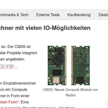
nchmarks & Tech
Externe Tests
Kaufberatung
Deal
hner mit vielen IO-Möglichkeiten
 an. Der CM3S ist
e Projekte integriert
nen angeboten.
🇸
🇫🇷
...
en Einplatinenrechner
 um ein Compute
CM3S: Neues Compute Module von
Radxa
ner in Form einer
ischen Form
. Eine