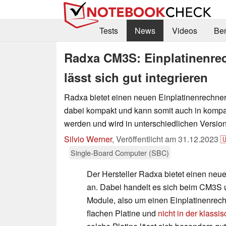
Tests
News
Videos
Be
Radxa CM3S: Einplatinenrec
lässt sich gut integrieren
Radxa bietet einen neuen Einplatinenrechner
dabei kompakt und kann somit auch in kompakt
werden und wird in unterschiedlichen Versio
Silvio Werner
,
Veröffentlicht am
31.12.2023

Single-Board Computer (SBC)
Der Hersteller Radxa bietet einen neu
an. Dabei handelt es sich beim CM3S
Module, also um einen Einplatinenrech
flachen Platine und
nicht in der klass