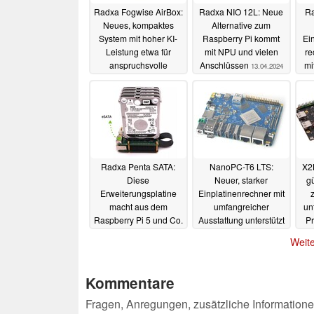
Radxa Fogwise AirBox:
Radxa NIO 12L: Neue
Ra
Neues, kompaktes
Alternative zum
System mit hoher KI-
Raspberry Pi kommt
Ein
Leistung etwa für
mit NPU und vielen
re
anspruchsvolle
Anschlüssen
mi
13.04.2024
Bilderkennungen und
KI-Anwendungen
22.04.2024
Radxa Penta SATA:
NanoPC-T6 LTS:
X2
Diese
Neuer, starker
gü
Erweiterungsplatine
Einplatinenrechner mit
macht aus dem
umfangreicher
un
Raspberry Pi 5 und Co.
Ausstattung unterstützt
Pr
leicht einen Selbstbau-
auch SSDs
kom
08.01.2024
Weite
Netzwerkspeicher
und
26.03.2024
Kommentare
Fragen, Anregungen, zusätzliche Informatione