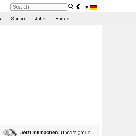
▼
s
Suche
Jobs
Forum
Jetzt mitmachen:
Unsere große