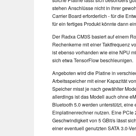
solche Platine lässt sich besonders gut
stehen Anschlüsse nicht in ihrer gewoh
Carrier Board erforderlich - für die Ent
für ein fertiges Produkt könnte dann ei
Der Radxa CM3S basiert auf einem Ro
Rechenkerne mit einer Taktfrequenz v
ist ebenso vorhanden wie eine NPU mi
sich etwa TensorFlow beschleunigen.
Angeboten wird die Platine in versch
Arbeitsspeicher mit einer Kapazität vo
Speicher misst je nach gewählter Model
allerdings ist das Modell auch ohne e
Bluetooth 5.0 werden unterstützt, ein
Einplatinenrechner nutzen. Eine PCIe 
Geschwindigkeit von 5 GBit/s lässt sic
einer eventuell genutzten SATA 3.0-Ve