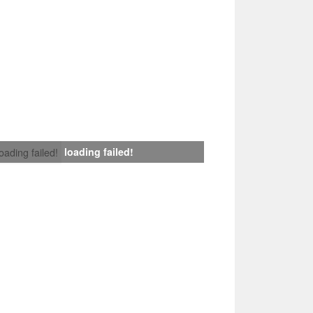
loading failed!
loading failed!