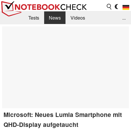
Tests
News
Videos
...
Benchmarks & Tech
Externe Tests
Kaufberatung
Deals
Suche
Jobs
Forum
Microsoft: Neues Lumia Smartphone mit
QHD-Display aufgetaucht