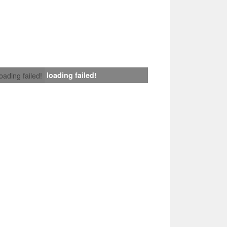
loading failed!
loading failed!