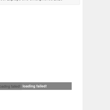
loading failed!
loading failed!