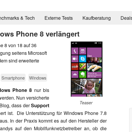
nchmarks & Tech
Externe Tests
Kaufberatung
Deal
dows Phone 8 verlängert
e 8 von 18 auf 36
gung seitens Microsoft
em sind erweiterte
Smartphone
Windows
dows Phone 8
nur bis
werden. Nun versicherte
Teaser
Blog, dass der
Support
ert ist.
Die Unterstützung für Windows Phone 7.8
aus. In der Praxis kommt es auf den Hersteller der
ndys auf den Mobilfunknetzbetreiber an, ob die