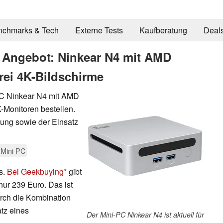
nchmarks & Tech
Externe Tests
Kaufberatung
Deal
m Angebot: Ninkear N4 mit AMD
drei 4K-Bildschirme
-PC Ninkear N4 mit AMD
-Monitoren bestellen.
kung sowie der Einsatz
Mini PC
s.
Bei Geekbuying
gibt
nur 239 Euro. Das ist
urch die Kombination
tz eines
Der Mini-PC Ninkear N4 ist aktuell für