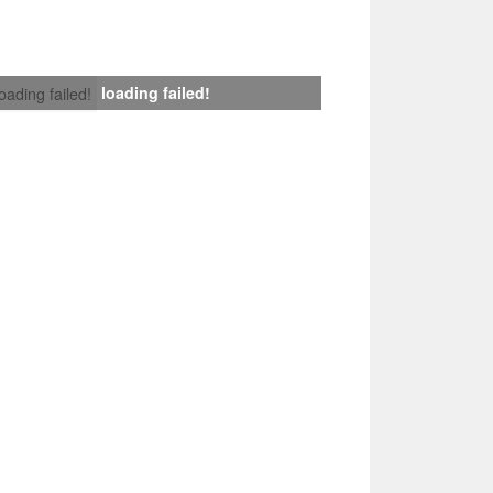
loading failed!
loading failed!