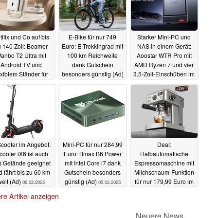
tflix und Co auf bis
E-Bike für nur 749
Starker Mini-PC und
 140 Zoll: Beamer
Euro: E-Trekkingrad mit
NAS in einem Gerät:
anbo T2 Ultra mit
100 km Reichweite
Aoostar WTR Pro mit
Android TV und
dank Gutschein
AMD Ryzen 7 und vier
exiblem Ständer für
besonders günstig (Ad)
3,5-Zoll-Einschüben im
nur 179 Euro (Ad)
Angebot (Ad)
12.02.2025
11.02.2025
13.02.2025
cooter im Angebot:
Mini-PC für nur 284,99
Deal:
cooter iX6 ist auch
Euro: Bmax B6 Power
Halbautomatische
s Gelände geeignet
mit Intel Core i7 dank
Espressomaschine mit
 fährt bis zu 60 km
Gutschein besonders
Milchschaum-Funktion
weit (Ad)
günstig (Ad)
für nur 179,99 Euro im
06.02.2025
05.02.2025
Angebot (Ad)
04.02.2025
re Artikel anzeigen
Neuere News