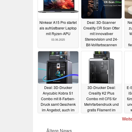
Ninkear A15 Pro startet
Deal: 3D-Scanner
Ne
als aufrüstbarer Laptop
Creality CR Scan Otter
zu
mit Ryzen-APU
mit innovativer
W
Stereovision und 24-
03.06.2025
Bit-Vollfarbscannen
fl
drastisch reduziert (Ad)
14.02.2025
Deal: 3D-Drucker
3D-Drucker Deal:
E-S
Anycubic Kobra S1
Creality K2 Plus
iS
Combo mit 8-Farben-
Combo mit CFS für
für
Druck samt Geschenk
Mehrfarbendruck und
und
im Angebot, auch im
gratis Filament im
Bundle mit Filament
Angebot (Ad)
07.02.2025
Weite
(Ad)
10.02.2025
Ältere News