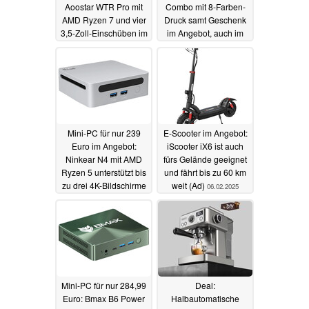
Aoostar WTR Pro mit
Combo mit 8-Farben-
AMD Ryzen 7 und vier
Druck samt Geschenk
3,5-Zoll-Einschüben im
im Angebot, auch im
Angebot (Ad)
Bundle mit Filament
11.02.2025
(Ad)
10.02.2025
Mini-PC für nur 239
E-Scooter im Angebot:
Euro im Angebot:
iScooter iX6 ist auch
Ninkear N4 mit AMD
fürs Gelände geeignet
Ryzen 5 unterstützt bis
und fährt bis zu 60 km
zu drei 4K-Bildschirme
weit (Ad)
06.02.2025
(Ad)
08.02.2025
Mini-PC für nur 284,99
Deal:
Euro: Bmax B6 Power
Halbautomatische