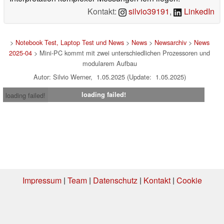
Kontakt:
silvio39191
,
LinkedIn
>
Notebook Test, Laptop Test und News
>
News
>
Newsarchiv
>
News
2025-04
> Mini-PC kommt mit zwei unterschiedlichen Prozessoren und
modularem Aufbau
Autor: Silvio Werner, 1.05.2025 (Update: 1.05.2025)
loading failed!
loading failed!
Impressum
|
Team
|
Datenschutz
|
Kontakt
|
Cookie
Einstellungen
| 01.08.2026 20:46
* Beim Kauf über einen Affiliate-Link kann Notebookcheck eine Vergütung
erhalten. Vielen Dank für Ihre Unterstützung!.