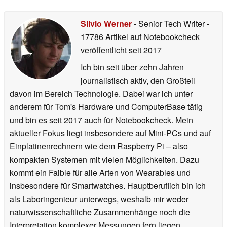
Silvio Werner
- Senior Tech Writer
-
17786 Artikel auf Notebookcheck
veröffentlicht
seit 2017
Ich bin seit über zehn Jahren
journalistisch aktiv, den Großteil
davon im Bereich Technologie. Dabei war ich unter
anderem für Tom's Hardware und ComputerBase tätig
und bin es seit 2017 auch für Notebookcheck. Mein
aktueller Fokus liegt insbesondere auf Mini-PCs und auf
Einplatinenrechnern wie dem Raspberry Pi – also
kompakten Systemen mit vielen Möglichkeiten. Dazu
kommt ein Faible für alle Arten von Wearables und
insbesondere für Smartwatches. Hauptberuflich bin ich
als Laboringenieur unterwegs, weshalb mir weder
naturwissenschaftliche Zusammenhänge noch die
Interpretation komplexer Messungen fern liegen.