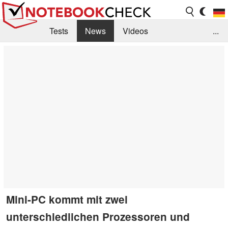
Tests
News
Videos
...
Benchmarks & Tech
Externe Tests
Kaufberatung
Deals
Suche
Jobs
Forum
Mini-PC kommt mit zwei
unterschiedlichen Prozessoren und