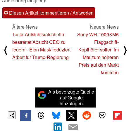
Anmeldung möglich)!
Diesen Artikel kommentieren / Antworten
Ältere News
Neuere News
Tesla-Aufsichtsratschefin
Sony WH-1000XM6
bestreitet Absicht CEO zu
Flaggschiff-
⟨
⟩
feuern - Elon Musk reduziert
Kopfhörer sollen im
Arbeit für Trump-Regierung
Mai zum höheren
Preis auf den Markt
kommen
Als bevorzugte Quelle
auf Google
hinzufügen