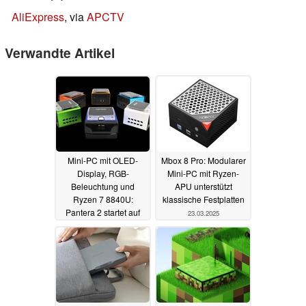
AliExpress
, via
APCTV
Verwandte Artikel
Mini-PC mit OLED-
Mbox 8 Pro: Modularer
Display, RGB-
Mini-PC mit Ryzen-
Beleuchtung und
APU unterstützt
Ryzen 7 8840U:
klassische Festplatten
Pantera 2 startet auf
23.03.2025
Kickstarter
30.04.2025