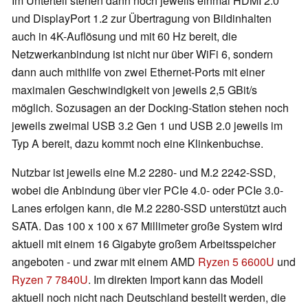
Im Unterteil stehen dann noch jeweils einmal HDMI 2.0
und DisplayPort 1.2 zur Übertragung von Bildinhalten
auch in 4K-Auflösung und mit 60 Hz bereit, die
Netzwerkanbindung ist nicht nur über WiFi 6, sondern
dann auch mithilfe von zwei Ethernet-Ports mit einer
maximalen Geschwindigkeit von jeweils 2,5 GBit/s
möglich. Sozusagen an der Docking-Station stehen noch
jeweils zweimal USB 3.2 Gen 1 und USB 2.0 jeweils im
Typ A bereit, dazu kommt noch eine Klinkenbuchse.
Nutzbar ist jeweils eine M.2 2280- und M.2 2242-SSD,
wobei die Anbindung über vier PCIe 4.0- oder PCIe 3.0-
Lanes erfolgen kann, die M.2 2280-SSD unterstützt auch
SATA. Das 100 x 100 x 67 Millimeter große System wird
aktuell mit einem 16 Gigabyte großem Arbeitsspeicher
angeboten - und zwar mit einem AMD
Ryzen 5 6600U
und
Ryzen 7 7840U
. Im direkten Import kann das Modell
aktuell noch nicht nach Deutschland bestellt werden, die