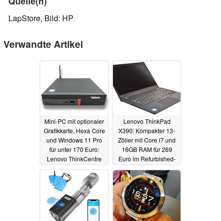
Quelle(n)
LapStore, Bild: HP
Verwandte Artikel
Mini-PC mit optionaler
Lenovo ThinkPad
Grafikkarte, Hexa Core
X390: Kompakter 13-
und Windows 11 Pro
Zöller mit Core i7 und
für unter 170 Euro:
16GB RAM für 269
Lenovo ThinkCentre
Euro im Refurbished-
m720q im
Deal
12.06.2024
Refurbished-Deal
13.06.2024