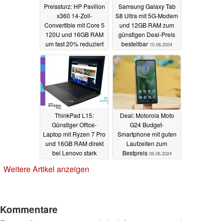
Preissturz: HP Pavilion
Samsung Galaxy Tab
x360 14-Zoll-
S8 Ultra mit 5G-Modem
Convertible mit Core 5
und 12GB RAM zum
120U und 16GB RAM
günstigen Deal-Preis
um fast 20% reduziert
bestellbar
10.06.2024
10.06.2024
ThinkPad L15:
Deal: Motorola Moto
Günstiger Office-
G24 Budget-
Laptop mit Ryzen 7 Pro
Smartphone mit guten
und 16GB RAM direkt
Laufzeiten zum
bei Lenovo stark
Bestpreis
09.06.2024
reduziert
09.06.2024
Weitere Artikel anzeigen
Kommentare