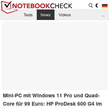
Tests
News
Videos
...
Benchmarks & Tech
Externe Tests
Kaufberatung
Deals
Suche
Jobs
Forum
Mini-PC mit Windows 11 Pro und Quad-
Core für 99 Euro: HP ProDesk 600 G4 im