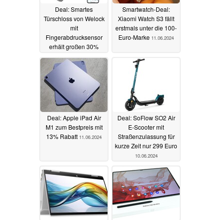
Deal: Smartes
Smartwatch-Deal:
Türschloss von Welock
Xiaomi Watch S3 fällt
mit
erstmals unter die 100-
Fingerabdrucksensor
Euro-Marke
11.06.2024
erhält großen 30%
Rabatt
11.06.2024
Deal: Apple iPad Air
Deal: SoFlow SO2 Air
M1 zum Bestpreis mit
E-Scooter mit
13% Rabatt
Straßenzulassung für
11.06.2024
kurze Zeit nur 299 Euro
10.06.2024