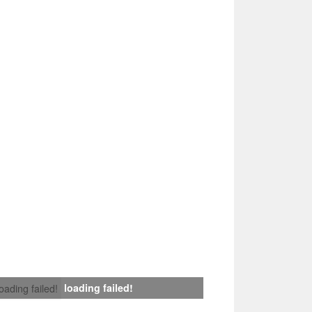
loading failed!
loading failed!