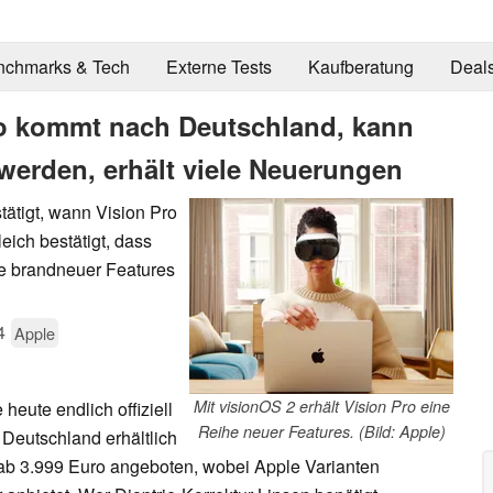
nchmarks & Tech
Externe Tests
Kaufberatung
Deal
o kommt nach Deutschland, kann
werden, erhält viele Neuerungen
ätigt, wann Vision Pro
eich bestätigt, dass
e brandneuer Features
4
Apple
Mit visionOS 2 erhält Vision Pro eine
ute endlich offiziell
Reihe neuer Features. (Bild: Apple)
n Deutschland erhältlich
e ab 3.999 Euro angeboten, wobei Apple Varianten