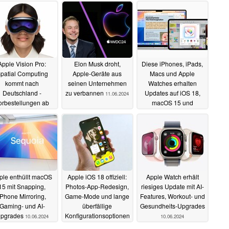
Apple Vision Pro:
Elon Musk droht,
Diese iPhones, iPads,
patial Computing
Apple-Geräte aus
Macs und Apple
kommt nach
seinen Unternehmen
Watches erhalten
Deutschland -
zu verbannen
Updates auf iOS 18,
11.06.2024
orbestellungen ab
macOS 15 und
ort möglich
watchOS 11
28.06.2024
10.06.2024
ple enthüllt macOS
Apple iOS 18 offiziell:
Apple Watch erhält
15 mit Snapping,
Photos-App-Redesign,
riesiges Update mit AI-
iPhone Mirroring,
Game-Mode und lange
Features, Workout- und
Gaming- und AI-
überfällige
Gesundheits-Upgrades
pgrades
Konfigurationsoptionen
10.06.2024
10.06.2024
10.06.2024