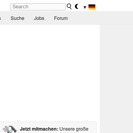
▼
s
Suche
Jobs
Forum
Jetzt mitmachen:
Unsere große