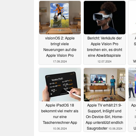
visionOS 2: Apple
Bericht: Verkäufe der
bringt viele
Apple Vision Pro
S
Neuerungen auf die
brechen ein, es droht
Apple Vision Pro
eine Abwärtsspirale
V
17.09.2024
12.07.2024
sof
Apple iPadOS 18
Apple TV erhält 21:9-
Ap
bekommt viel mehr als
Support, InSight und
nur eine
On-Device-Siri, Home-
Taschenrechner-App
App unterstützt endlich
Saugroboter
U
10.06.2024
10.06.2024