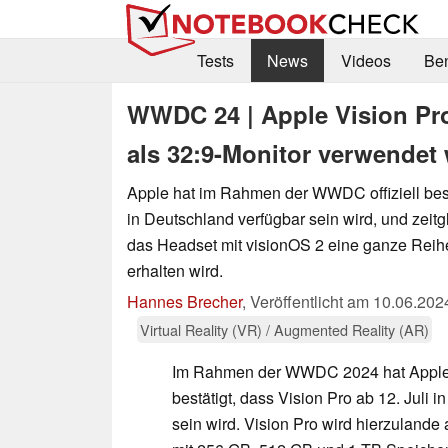
Tests
News
Videos
Be
WWDC 24 | Apple Vision Pr
als 32:9-Monitor verwendet 
Apple hat im Rahmen der WWDC offiziell best
in Deutschland verfügbar sein wird, und zeitgl
das Headset mit visionOS 2 eine ganze Reih
erhalten wird.
Hannes Brecher
,
Veröffentlicht am
10.06.202
Virtual Reality (VR) / Augmented Reality (AR)
Im Rahmen der WWDC 2024 hat Apple he
bestätigt, dass Vision Pro ab 12. Juli i
sein wird. Vision Pro wird hierzuland