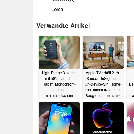
Leica
Verwandte Artikel
Light Phone 3 startet
Apple TV erhält 21:9-
mit 50% Launch-
Support, InSight und
Rabatt, Monochrom-
On-Device-Siri, Home-
Deu
OLED und
App unterstützt endlich
minimalistischem
Saugroboter
v
10.06.2024
Design
11.06.2024
Ne