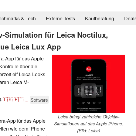
nchmarks & Tech
Externe Tests
Kaufberatung
Deal
v-Simulation für Leica Noctilux,
ue Leica Lux App
era-App für das Apple
Kontrolle über die
rzeit elf Leica-Looks
ären Leica M-
4
🇺🇸
🇵🇹
...
Software
Leica bringt zahlreiche Objektiv-
era-App für das Apple
Simulationen auf das Apple iPhone.
ellen wie dem iPhone
(Bild: Leica)