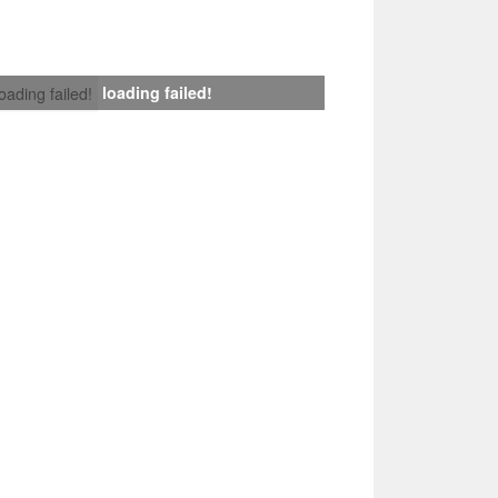
loading failed!
loading failed!