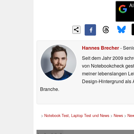
Al
Hannes Brecher
- Seni
Seit dem Jahr 2009 schre
von Notebookcheck gest
meiner lebenslangen Lei
Design-Hintergrund als A
Branche.
>
Notebook Test, Laptop Test und News
>
News
>
New