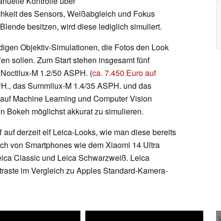
anuelle Kontrolle über
ichkeit des Sensors, Weißabgleich und Fokus
Blende besitzen, wird diese lediglich simuliert.
digen Objektiv-Simulationen, die Fotos den Look
en sollen. Zum Start stehen insgesamt fünf
 Noctilux-M 1.2/50 ASPH. (
ca. 7.450 Euro auf
SPH., das Summilux-M 1.4/35 ASPH. und das
 auf Machine Learning und Computer Vision
en Bokeh möglichst akkurat zu simulieren.
 auf derzeit elf Leica-Looks, wie man diese bereits
uch von Smartphones wie dem Xiaomi 14 Ultra
eica Classic und Leica Schwarzweiß. Leica
ntraste im Vergleich zu Apples Standard-Kamera-