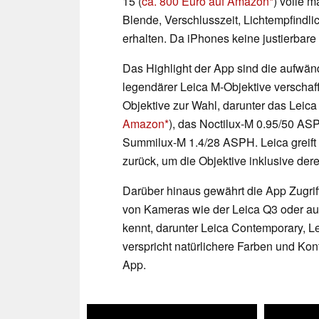
15 (
ca. 800 Euro auf Amazon
) volle m
Blende, Verschlusszeit, Lichtempfindl
erhalten. Da iPhones keine justierbare 
Das Highlight der App sind die aufwän
legendärer Leica M-Objektive verschaff
Objektive zur Wahl, darunter das Leica
Amazon
), das Noctilux-M 0.95/50 A
Summilux-M 1.4/28 ASPH. Leica greift
zurück, um die Objektive inklusive der
Darüber hinaus gewährt die App Zugriff
von Kameras wie der Leica Q3 oder a
kennt, darunter Leica Contemporary, L
verspricht natürlichere Farben und Ko
App.