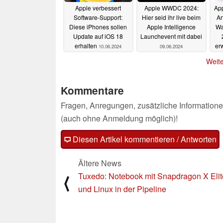
Apple verbessert
Apple WWDC 2024:
App
Software-Support:
Hier seid ihr live beim
Ar
Diese iPhones sollen
Apple Intelligence
Wa
Update auf iOS 18
Launchevent mit dabei
erhalten
er
10.06.2024
09.06.2024
Weite
Kommentare
Fragen, Anregungen, zusätzliche Informatione
(auch ohne Anmeldung möglich)!
Diesen Artikel kommentieren / Antworten
Ältere News
Tuxedo: Notebook mit Snapdragon X Elit
⟨
und Linux in der Pipeline