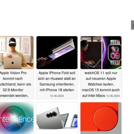
Apple Vision Pro
Apple iPhone Fold soll
watchOS 11 soll nur
kommt nach
sich an Huawei statt an
auf neueren Apple
tschland, kann als
Samsung orientieren,
Watches laufen,
32:9-Monitor
mit iPhone 18 starten
macOS 15 kommt auch
erwendet werden,
auf Intel-Macs
10.06.2024
10.06.2024
erhält viele
uerungen
10.06.2024