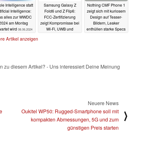
le Intelligence statt
Samsung Galaxy Z
Nothing CMF Phone 1
tificial Intelligence:
Fold6 und Z Flip6:
zeigt sich mit kuriosem
s alles zur WWDC
FCC-Zertifizierung
Design auf Teaser-
2024 am Montag
zeigt Kompromisse bei
Bildern, Leaker
wartet wird
Wi-Fi, UWB und
enthüllen starke Specs
08.06.2024
Schnellladung
06.06.2024
re Artikel anzeigen
06.06.2024
n zu diesem Artikel? - Uns interessiert Deine Meinung
Neuere News
e
Oukitel WP50: Rugged-Smartphone soll mit
⟩
kompakten Abmessungen, 5G und zum
günstigen Preis starten