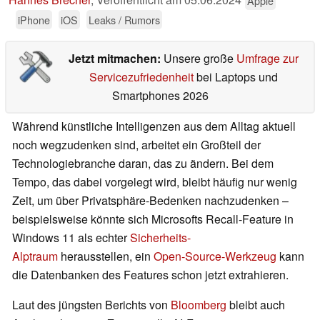
Apple
iPhone
iOS
Leaks / Rumors
Jetzt mitmachen:
Unsere große
Umfrage zur
Servicezufriedenheit
bei Laptops und
Smartphones 2026
Während künstliche Intelligenzen aus dem Alltag aktuell
noch wegzudenken sind, arbeitet ein Großteil der
Technologiebranche daran, das zu ändern. Bei dem
Tempo, das dabei vorgelegt wird, bleibt häufig nur wenig
Zeit, um über Privatsphäre-Bedenken nachzudenken –
beispielsweise könnte sich Microsofts Recall-Feature in
Windows 11 als echter
Sicherheits-
Alptraum
herausstellen, ein
Open-Source-Werkzeug
kann
die Datenbanken des Features schon jetzt extrahieren.
Laut des jüngsten Berichts von
Bloomberg
bleibt auch