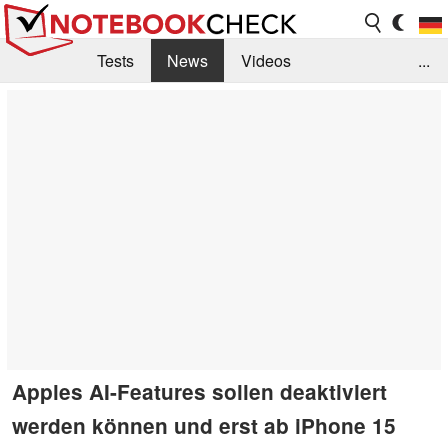
Tests
News
Videos
...
Benchmarks & Tech
Externe Tests
Kaufberatung
Deals
Suche
Jobs
Forum
Apples AI-Features sollen deaktiviert
werden können und erst ab iPhone 15