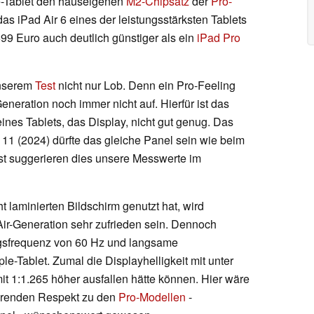
le-Tablet den hauseigenen
M2-Chipsatz
der
Pro-
as iPad Air 6 eines der leistungsstärksten Tablets
99 Euro auch deutlich günstiger als ein
iPad Pro
unserem
Test
nicht nur Lob. Denn ein Pro-Feeling
neration noch immer nicht auf. Hierfür ist das
nes Tablets, das Display, nicht gut genug. Das
 11 (2024) dürfte das gleiche Panel sein wie beim
t suggerieren dies unsere Messwerte im
ht laminierten Bildschirm genutzt hat, wird
Air-Generation sehr zufrieden sein. Dennoch
ngsfrequenz von 60 Hz und langsame
le-Tablet. Zumal die Displayhelligkeit mit unter
it 1:1.265 höher ausfallen hätte können. Hier wäre
ührenden Respekt zu den
Pro-Modellen
-