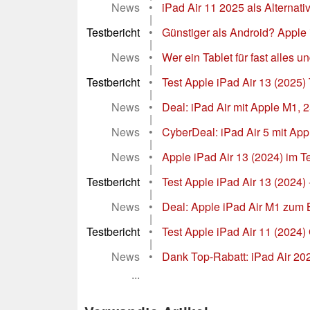
News
•
iPad Air 11 2025 als Alternative
|
Testbericht
•
Günstiger als Android? Apple i
|
News
•
Wer ein Tablet für fast alles un
|
Testbericht
•
Test Apple iPad Air 13 (2025) T
|
News
•
Deal: iPad Air mit Apple M1, 2
|
News
•
CyberDeal: iPad Air 5 mit App
|
News
•
Apple iPad Air 13 (2024) im T
|
Testbericht
•
Test Apple iPad Air 13 (2024) 
|
News
•
Deal: Apple iPad Air M1 zum 
|
Testbericht
•
Test Apple iPad Air 11 (2024) G
|
News
•
Dank Top-Rabatt: iPad Air 202
...