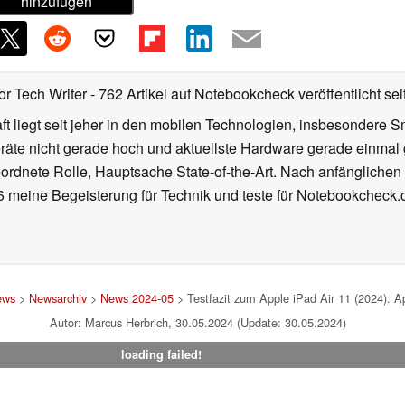
hinzufügen
or Tech Writer
- 762 Artikel auf Notebookcheck veröffentlicht
sei
 liegt seit jeher in den mobilen Technologien, insbesondere Sm
räte nicht gerade hoch und aktuellste Hardware gerade einmal 
eordnete Rolle, Hauptsache State-of-the-Art. Nach anfänglichen B
016 meine Begeisterung für Technik und teste für Notebookcheck
ews
>
Newsarchiv
>
News 2024-05
> Testfazit zum Apple iPad Air 11 (2024): App
Autor: Marcus Herbrich, 30.05.2024 (Update: 30.05.2024)
loading failed!