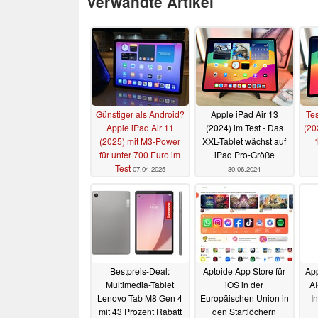
Verwandte Artikel
Günstiger als Android?
Apple iPad Air 13
Tes
Apple iPad Air 11
(2024) im Test - Das
(20
(2025) mit M3-Power
XXL-Tablet wächst auf
1
für unter 700 Euro im
iPad Pro-Größe
Test
07.04.2025
30.06.2024
Bestpreis-Deal:
Aptoide App Store für
App
Multimedia-Tablet
iOS in der
AI
Lenovo Tab M8 Gen 4
Europäischen Union in
I
mit 43 Prozent Rabatt
den Startlöchern