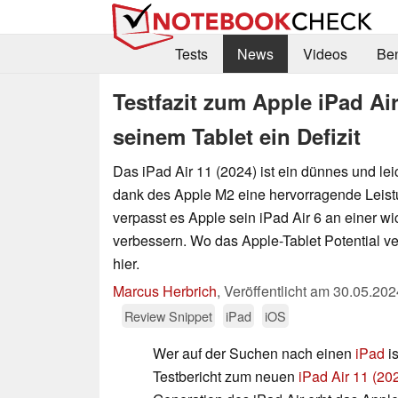
Tests
News
Videos
Be
Testfazit zum Apple iPad Air
seinem Tablet ein Defizit
Das iPad Air 11 (2024) ist ein dünnes und lei
dank des Apple M2 eine hervorragende Leistu
verpasst es Apple sein iPad Air 6 an einer wi
verbessern. Wo das Apple-Tablet Potential ve
hier.
Marcus Herbrich
,
Veröffentlicht am
30.05.202
Review Snippet
iPad
iOS
Wer auf der Suchen nach einen
iPad
i
Testbericht zum neuen
iPad Air 11 (20