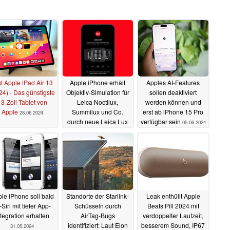
t Apple iPad Air 13
Apple iPhone erhält
Apples AI-Features
24) - Das günstigste
Objektiv-Simulation für
sollen deaktiviert
3-Zoll-Tablet von
Leica Noctilux,
werden können und
Apple
Summilux und Co.
erst ab iPhone 15 Pro
28.06.2024
durch neue Leica Lux
verfügbar sein
05.06.2024
App
06.06.2024
le iPhone soll bald
Standorte der Starlink-
Leak enthüllt Apple
-Siri mit tiefer App-
Schüsseln durch
Beats Pill 2024 mit
ntegration erhalten
AirTag-Bugs
verdoppelter Laufzeit,
identifiziert: Laut Elon
besserem Sound, IP67
31.05.2024