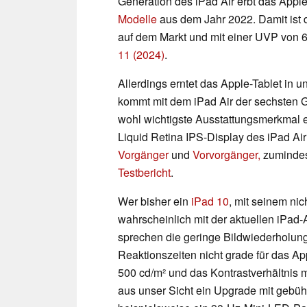
Generation des iPad Air erbt das App
Modelle
aus dem Jahr 2022. Damit ist d
auf dem Markt und mit einer UVP von 6
11 (2024)
.
Allerdings erntet das Apple-Tablet in 
kommt mit dem iPad Air der sechsten Ge
wohl wichtigste Ausstattungsmerkmal ei
Liquid Retina IPS-Display des iPad Air
Vorgänger
und
Vorvorgänger,
zumindes
Testbericht
.
Wer bisher ein
iPad 10
, mit seinem nic
wahrscheinlich mit der aktuellen iPad-
sprechen die geringe Bildwiederholu
Reaktionszeiten nicht grade für das App
500 cd/m² und das Kontrastverhältnis m
aus unser Sicht ein Upgrade mit geb