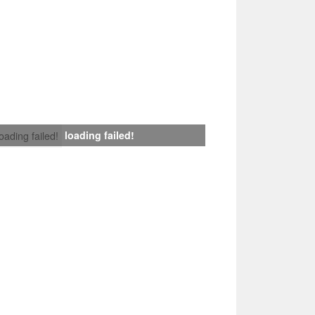
loading failed!
loading failed!