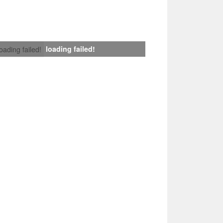
loading failed!
loading failed!