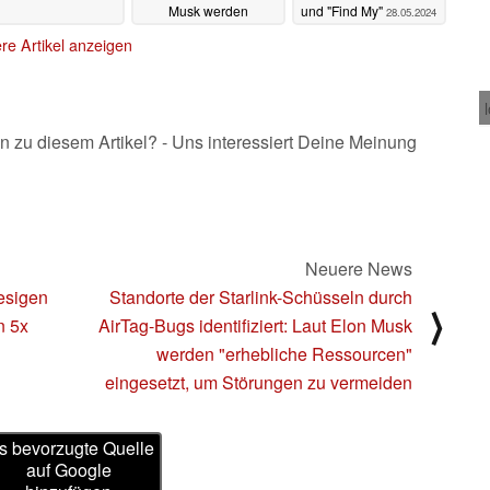
Musk werden
und "Find My"
28.05.2024
"erhebliche
re Artikel anzeigen
Ressourcen"
eingesetzt, um
Störungen zu
vermeiden
30.05.2024
n zu diesem Artikel? - Uns interessiert Deine Meinung
Neuere News
esigen
Standorte der Starlink-Schüsseln durch
⟩
n 5x
AirTag-Bugs identifiziert: Laut Elon Musk
werden "erhebliche Ressourcen"
eingesetzt, um Störungen zu vermeiden
s bevorzugte Quelle
auf Google