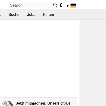
▼
s
Suche
Jobs
Forum
Jetzt mitmachen:
Unsere große