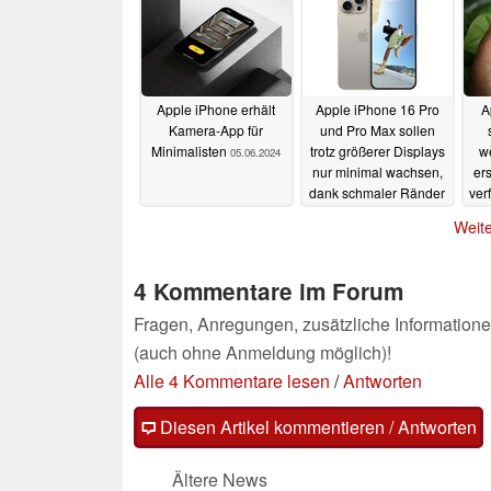
Apple iPhone erhält
Apple iPhone 16 Pro
A
Kamera-App für
und Pro Max sollen
Minimalisten
trotz größerer Displays
w
05.06.2024
nur minimal wachsen,
er
dank schmaler Ränder
ver
05.06.2024
Weite
4 Kommentare im Forum
Fragen, Anregungen, zusätzliche Informatione
(auch ohne Anmeldung möglich)!
Alle 4 Kommentare lesen
/
Antworten
Diesen Artikel kommentieren / Antworten
Ältere News