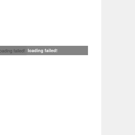
loading failed!
loading failed!