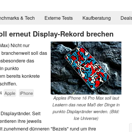
nchmarks & Tech
Externe Tests
Kaufberatung
Deal
oll erneut Display-Rekord brechen
Max) Nicht nur
 branchenweit soll das
insbesondere das
in punkto
rn bereits konkrete
chiffen.
4
Apple
iPhone
Apples iPhone 16 Pro Max soll laut
Leakern das neue Maß der Dinge in
punkto Displayränder werden. (Bild:
 Displayränder. Seit
Ice Universe)
ntieren ihre jeweils
t zunehmend dünneren "Bezels" rund um ihre