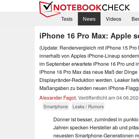
Tests
News
Videos
Be
iPhone 16 Pro Max: Apple s
(Update: Rendervergleich mit iPhone 15 Pro 
innerhalb von Apples iPhone-Lineup sondern
im September erwartete iPhone 16 Pro und 
iPhone 16 Pro Max das neue Maß der Dinge 
Displayränder-Reduktion werden. Leaker liefe
Maßangaben zu beiden neuen iPhone-Flaggs
Alexander Fagot
,
Veröffentlicht am
04.06.202
Smartphone
Leaks / Rumors
Dünner ist besser, zumindest in punkto
Jahren specken Hersteller ab und präse
neuesten Smartphone-Generationen mi