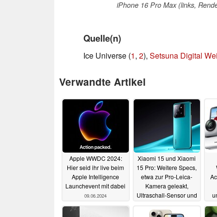
iPhone 16 Pro Max (links, Rende
Quelle(n)
Ice Universe (
1
,
2
),
Setsuna Digital We
Verwandte Artikel
Apple WWDC 2024:
Xiaomi 15 und Xiaomi
Hier seid ihr live beim
15 Pro: Weitere Specs,
Apple Intelligence
etwa zur Pro-Leica-
Ac
Launchevent mit dabei
Kamera geleakt,
Ultraschall-Sensor und
u
09.06.2024
HyperOS 2.0
so
08.06.2024