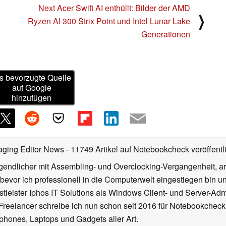
Next Acer Swift AI enthüllt: Bilder der AMD
⟩
Ryzen AI 300 Strix Point und Intel Lunar Lake
Generationen
s bevorzugte Quelle
auf Google
hinzufügen
aging Editor News
- 11749 Artikel auf Notebookcheck veröffentl
gendlicher mit Assembling- und Overclocking-Vergangenheit, arb
 bevor ich professionell in die Computerwelt eingestiegen bin 
stleister Iphos IT Solutions als Windows Client- und Server-Ad
 Freelancer schreibe ich nun schon seit 2016 für Notebookcheck
phones, Laptops und Gadgets aller Art.