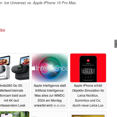
r: Ice Universe) vs. Apple iPhone 15 Pro Max.
ibo
Insta360 Go 3S:
Apple Intelligence statt
Apple iPhone erhält
Weltweit kleinste
Artificial Intelligence:
Objektiv-Simulation für
tioncam bald auch
Was alles zur WWDC
Leica Noctilux,
mit 4K laut
2024 am Montag
Summilux und Co.
mfassendem Leak
erwartet wird
durch neue Leica Lux
08.06.2024
wie Launch-Teaser
App
06.06.2024
08.06.2024