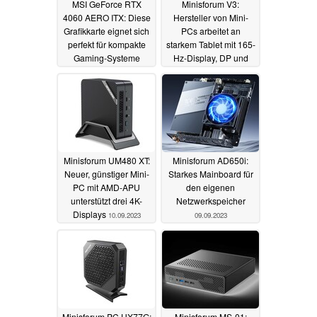
MSI GeForce RTX
Minisforum V3:
4060 AERO ITX: Diese
Hersteller von Mini-
Grafikkarte eignet sich
PCs arbeitet an
perfekt für kompakte
starkem Tablet mit 165-
Gaming-Systeme
Hz-Display, DP und
AMD Ryzen 7 7840U
13.11.2023
18.09.2023
Minisforum UM480 XT:
Minisforum AD650i:
Neuer, günstiger Mini-
Starkes Mainboard für
PC mit AMD-APU
den eigenen
unterstützt drei 4K-
Netzwerkspeicher
Displays
10.09.2023
09.09.2023
Minisforum PC HX77G:
Minisforum MS-01: