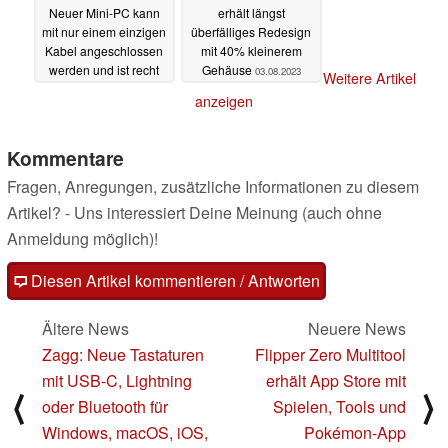
Neuer Mini-PC kann
erhält längst
mit nur einem einzigen
überfälliges Redesign
Kabel angeschlossen
mit 40% kleinerem
werden und ist recht
Gehäuse
03.08.2023
Weitere Artikel
performant
03.08.2023
anzeigen
Kommentare
Fragen, Anregungen, zusätzliche Informationen zu diesem
Artikel? - Uns interessiert Deine Meinung (auch ohne
Anmeldung möglich)!
Diesen Artikel kommentieren / Antworten
Ältere News
Neuere News
Zagg: Neue Tastaturen
Flipper Zero Multitool
mit USB-C, Lightning
erhält App Store mit
⟨
⟩
oder Bluetooth für
Spielen, Tools und
Windows, macOS, iOS,
Pokémon-App