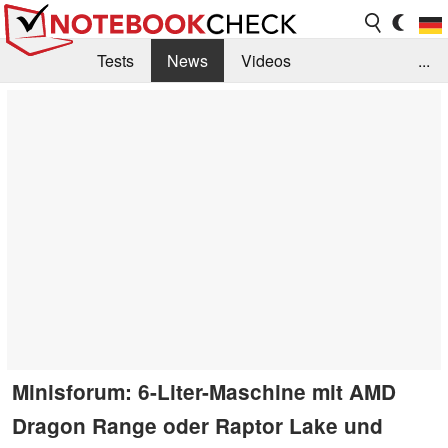
Tests
News
Videos
...
Benchmarks & Tech
Externe Tests
Kaufberatung
Deals
Suche
Jobs
Forum
Minisforum: 6-Liter-Maschine mit AMD
Dragon Range oder Raptor Lake und