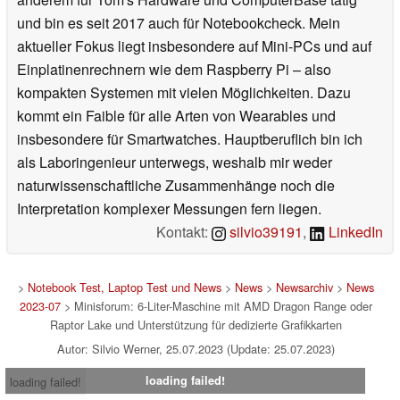
und bin es seit 2017 auch für Notebookcheck. Mein
aktueller Fokus liegt insbesondere auf Mini-PCs und auf
Einplatinenrechnern wie dem Raspberry Pi – also
kompakten Systemen mit vielen Möglichkeiten. Dazu
kommt ein Faible für alle Arten von Wearables und
insbesondere für Smartwatches. Hauptberuflich bin ich
als Laboringenieur unterwegs, weshalb mir weder
naturwissenschaftliche Zusammenhänge noch die
Interpretation komplexer Messungen fern liegen.
Kontakt:
silvio39191
,
LinkedIn
>
Notebook Test, Laptop Test und News
>
News
>
Newsarchiv
>
News
2023-07
> Minisforum: 6-Liter-Maschine mit AMD Dragon Range oder
Raptor Lake und Unterstützung für dedizierte Grafikkarten
Autor: Silvio Werner, 25.07.2023 (Update: 25.07.2023)
loading failed!
loading failed!