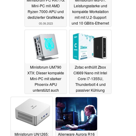
Mini-PC mit AMD
Leistungsstarke und
Ryzen 7000-APU und
kompakte Workstation
dedizierter Grafikkarte
mit mit U.2-Support
und 10 GBit/s-Ethernet
05.09.2023
26.08.2023
Minisforum UM790
Zotac enthüllt Zbox
XTX: Dieser kompakte
CI669 Nano mit Intel
Mini-PC mit starker
Core i7-1355U,
Phoenix-APU
Thunderbolt 4 und
unterstützt auch
passiver Kühlung
dedizierte Grafikkarten
16.08.2023
22.08.2023
Minisforum UN1265:
Alienware Aurora R16