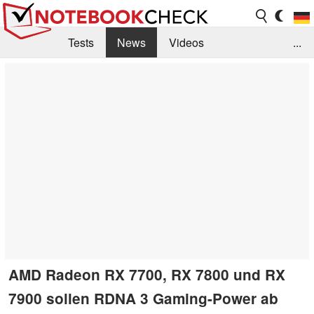
Tests
News
Videos
...
Benchmarks & Tech
Externe Tests
Kaufberatung
Deals
Suche
Jobs
Forum
AMD Radeon RX 7700, RX 7800 und RX
7900 sollen RDNA 3 Gaming-Power ab