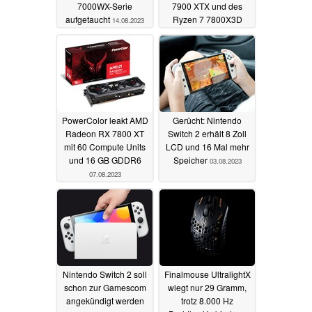
7000WX-Serie
7900 XTX und des
aufgetaucht
Ryzen 7 7800X3D
14.08.2023
10.08.2023
PowerColor leakt AMD
Gerücht: Nintendo
Radeon RX 7800 XT
Switch 2 erhält 8 Zoll
mit 60 Compute Units
LCD und 16 Mal mehr
und 16 GB GDDR6
Speicher
03.08.2023
07.08.2023
Nintendo Switch 2 soll
Finalmouse UltralightX
schon zur Gamescom
wiegt nur 29 Gramm,
angekündigt werden
trotz 8.000 Hz