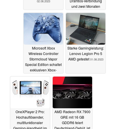
Drahtlos-Verbindung
02.08.2023
und zwei Monaten
Akkulaufzeit
02.08.2023
Microsoft Xbox
Starke Gamingleistung:
Wireless Controller
Lenovo Legion Pro 5
Stormcloud Vapor
AMD getestet
01.08.2023
Special Edition schaltet
exklusiven Xbox-
Hintergrund frei
01.08.2023
OneXPlayer 2 Pro:
AMD Radeon RX 7900
Hochauflösender,
GRE mit 16 GB
multifunktionaler
GDDR6 feiert
Gaming-Handheld im
Deutschland-Debüt, ist