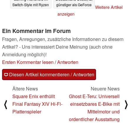
Switch-Style mit Ryzen
günstiger als GeForce
Weitere Artikel
7840U ist ab sofort
RTX 4070
28.07.2023
anzeigen
erhältlich
29.07.2023
Ein Kommentar im Forum
Fragen, Anregungen, zusätzliche Informationen zu diesem
Artikel? - Uns interessiert Deine Meinung (auch ohne
Anmeldung möglich)!
Ersten Kommentar lesen
/
Antworten
Diesen Artikel kommentieren / Antworten
Ältere News
Neuere News
Square Enix enthüllt
Ghost E-Teru: Universell
⟨
⟩
Final Fantasy XIV Hi-Fi-
einsetzbares E-Bike mit
Plattenspieler
Mittelmotor und
ordentlicher Ausstattung