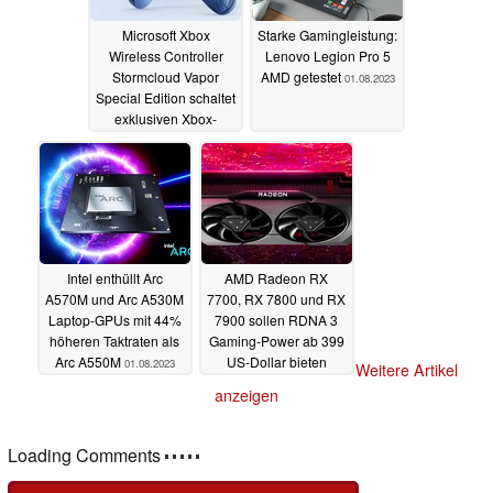
Microsoft Xbox
Starke Gamingleistung:
Wireless Controller
Lenovo Legion Pro 5
Stormcloud Vapor
AMD getestet
01.08.2023
Special Edition schaltet
exklusiven Xbox-
Hintergrund frei
01.08.2023
Intel enthüllt Arc
AMD Radeon RX
A570M und Arc A530M
7700, RX 7800 und RX
Laptop-GPUs mit 44%
7900 sollen RDNA 3
höheren Taktraten als
Gaming-Power ab 399
Arc A550M
US-Dollar bieten
01.08.2023
Weitere Artikel
31.07.2023
anzeigen
Loading Comments