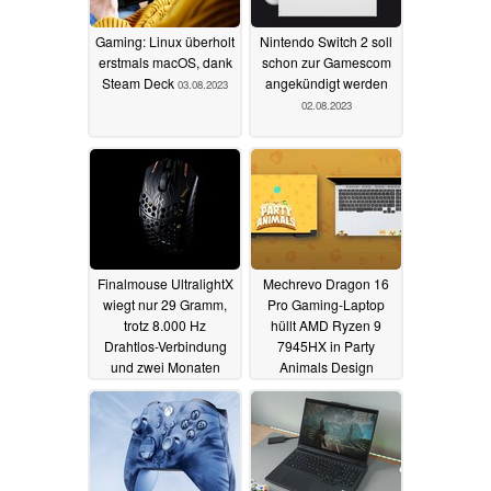
Gaming: Linux überholt
Nintendo Switch 2 soll
erstmals macOS, dank
schon zur Gamescom
Steam Deck
angekündigt werden
03.08.2023
02.08.2023
Finalmouse UltralightX
Mechrevo Dragon 16
wiegt nur 29 Gramm,
Pro Gaming-Laptop
trotz 8.000 Hz
hüllt AMD Ryzen 9
Drahtlos-Verbindung
7945HX in Party
und zwei Monaten
Animals Design
Akkulaufzeit
02.08.2023
01.08.2023