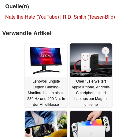
Quelle(n)
Nate the Hate (YouTube)
|
R.D. Smith (Teaser-Bild)
Verwandte Artikel
Lenovos jüngste
OnePlus erweitert
Legion Gaming-
Apple iPhone, Android-
Monitore bieten bis zu
Smartphones und
280 Hz und 400 Nits in
Laptops per Magnet
der Mittelklasse
um eine
Wasserkühlung
08.08.2023
04.08.2023