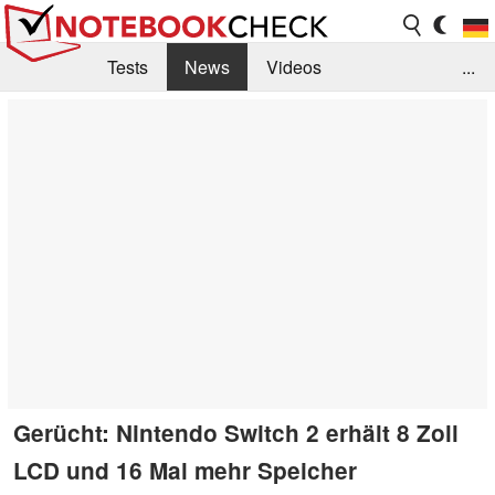
Tests
News
Videos
...
Benchmarks & Tech
Externe Tests
Kaufberatung
Deals
Suche
Jobs
Forum
Gerücht: Nintendo Switch 2 erhält 8 Zoll
LCD und 16 Mal mehr Speicher