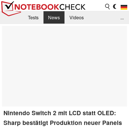
Tests
News
Videos
...
Benchmarks & Tech
Externe Tests
Kaufberatung
Deals
Suche
Jobs
Forum
Nintendo Switch 2 mit LCD statt OLED:
Sharp bestätigt Produktion neuer Panels