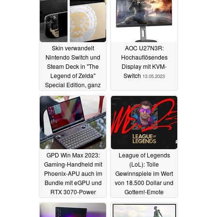
Skin verwandelt
AOC U27N3R:
Nintendo Switch und
Hochauflösendes
Steam Deck in "The
Display mit KVM-
Legend of Zelda"
Switch
13.05.2023
Special Edition, ganz
ohne Nintendo-Lizenz
15.05.2023
GPD Win Max 2023:
League of Legends
Gaming-Handheld mit
(LoL): Tolle
Phoenix-APU auch im
Gewinnspiele im Wert
Bundle mit eGPU und
von 18.500 Dollar und
RTX 3070-Power
Gottem!-Emote
bestellbar
11.05.2023
11.05.2023