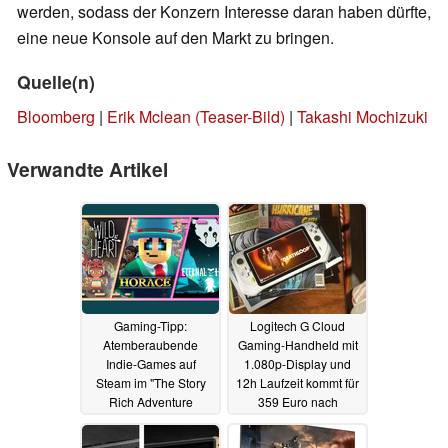
werden, sodass der Konzern Interesse daran haben dürfte,
eine neue Konsole auf den Markt zu bringen.
Quelle(n)
Bloomberg
|
Erik Mclean (Teaser-Bild)
|
Takashi Mochizuki
Verwandte Artikel
Gaming-Tipp:
Logitech G Cloud
Atemberaubende
Gaming-Handheld mit
Indie-Games auf
1.080p-Display und
Steam im "The Story
12h Laufzeit kommt für
Rich Adventure
359 Euro nach
Bundle" mit 61%
Deutschland
16.05.2023
Rabatt
16.05.2023