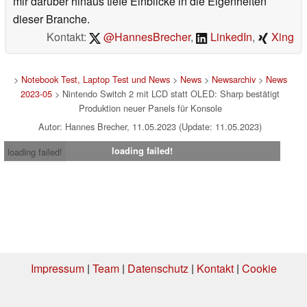
mir darüber hinaus tiefe Einblicke in die Eigenheiten
dieser Branche.
Kontakt:
@HannesBrecher
,
LinkedIn
,
Xing
>
Notebook Test, Laptop Test und News
>
News
>
Newsarchiv
>
News
2023-05
> Nintendo Switch 2 mit LCD statt OLED: Sharp bestätigt
Produktion neuer Panels für Konsole
Autor: Hannes Brecher, 11.05.2023 (Update: 11.05.2023)
loading failed!
loading failed!
Impressum
|
Team
|
Datenschutz
|
Kontakt
|
Cookie
Einstellungen
| 06.08.2026 16:32
* Beim Kauf über einen Affiliate-Link kann Notebookcheck eine Vergütung