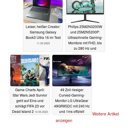
Leiser, heißer Creator:
Philips 25M2N3200W
Samsung Galaxy
und 25M2N5200P:
Book3 Ultra 16 im Test
Ultraschnelle Gaming-
Monitore mit FHD, bis
11.05.2023
zu 280 Hz und
geringem Input-Lag
11.05.2023
Game Charts April:
49 Zoll riesiger
Star Wars Jedi Survior
Curved-Gaming-
geht auf Eins und
Monitor LG UltraGear
schlägt FIFA 23 vor
49GR85DC mit 240 Hz
Dead Island 2
und 1ms offiziell
10.05.2023
Weitere Artikel
vorgestellt
10.05.2023
anzeigen