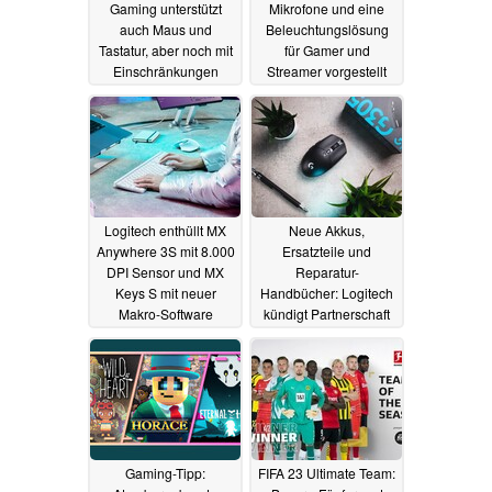
Gaming unterstützt
Mikrofone und eine
auch Maus und
Beleuchtungslösung
Tastatur, aber noch mit
für Gamer und
Einschränkungen
Streamer vorgestellt
28.03.2024
21.09.2023
Logitech enthüllt MX
Neue Akkus,
Anywhere 3S mit 8.000
Ersatzteile und
DPI Sensor und MX
Reparatur-
Keys S mit neuer
Handbücher: Logitech
Makro-Software
kündigt Partnerschaft
mit iFixit an
31.05.2023
17.05.2023
Gaming-Tipp:
FIFA 23 Ultimate Team: