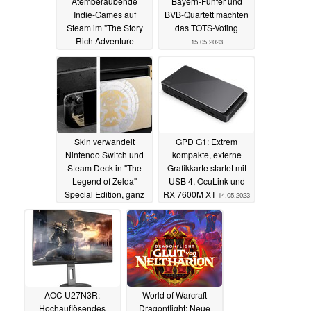
Atemberaubende
Bayern-Fünfer und
Indie-Games auf
BVB-Quartett machten
Steam im "The Story
das TOTS-Voting
Rich Adventure
15.05.2023
Bundle" mit 61%
Rabatt
16.05.2023
Skin verwandelt
GPD G1: Extrem
Nintendo Switch und
kompakte, externe
Steam Deck in "The
Grafikkarte startet mit
Legend of Zelda"
USB 4, OcuLink und
Special Edition, ganz
RX 7600M XT
14.05.2023
ohne Nintendo-Lizenz
15.05.2023
AOC U27N3R:
World of Warcraft
Hochauflösendes
Dragonflight: Neue