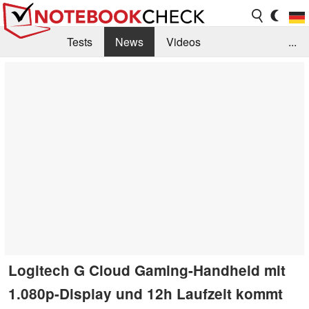
Tests
News
Videos
...
Benchmarks & Tech
Externe Tests
Kaufberatung
Deals
Suche
Jobs
Forum
Logitech G Cloud Gaming-Handheld mit
1.080p-Display und 12h Laufzeit kommt