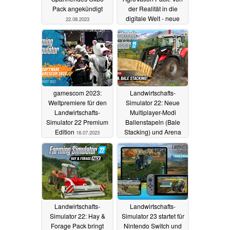
Pack angekündigt
der Realität in die
digitale Welt - neue
22.08.2023
Maschinen und Karte
26.07.2023
gamescom 2023:
Landwirtschafts-
Weltpremiere für den
Simulator 22: Neue
Landwirtschafts-
Multiplayer-Modi
Simulator 22 Premium
Ballenstapeln (Bale
Edition
Stacking) und Arena
18.07.2023
12.06.2023
Landwirtschafts-
Landwirtschafts-
Simulator 22: Hay &
Simulator 23 startet für
Forage Pack bringt
Nintendo Switch und