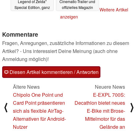
Legend of Zelda"
Cinematic-Trailer und
Special Edition, ganz
offizielles Magazin
Weitere Artikel
ohne Nintendo-Lizenz
19.04.2023
anzeigen
15.05.2023
Kommentare
Fragen, Anregungen, zusätzliche Informationen zu diesem
Artikel? - Uns interessiert Deine Meinung (auch ohne
Anmeldung möglich)!
Diesen Artikel kommentieren / Antworten
Ältere News
Neuere News
Chipolo One Point und
E-EXPL 700S:
Card Point präsentieren
Decathlon bietet neues
⟨
⟩
sich als flexible AirTag-
E-Bike mit Brose-
Alternativen für Android-
Mittelmotor für das
Nutzer
Gelände an