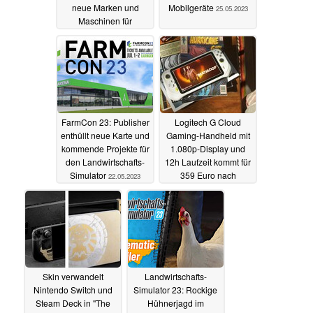
neue Marken und
Mobilgeräte
25.05.2023
Maschinen für
Grünlandbetriebe
31.05.2023
FarmCon 23: Publisher
Logitech G Cloud
enthüllt neue Karte und
Gaming-Handheld mit
kommende Projekte für
1.080p-Display und
den Landwirtschafts-
12h Laufzeit kommt für
Simulator
359 Euro nach
22.05.2023
Deutschland
16.05.2023
Skin verwandelt
Landwirtschafts-
Nintendo Switch und
Simulator 23: Rockige
Steam Deck in "The
Hühnerjagd im