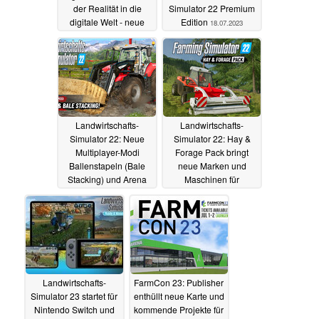
der Realität in die
Simulator 22 Premium
digitale Welt - neue
Edition
18.07.2023
Maschinen und Karte
26.07.2023
Landwirtschafts-
Landwirtschafts-
Simulator 22: Neue
Simulator 22: Hay &
Multiplayer-Modi
Forage Pack bringt
Ballenstapeln (Bale
neue Marken und
Stacking) und Arena
Maschinen für
Grünlandbetriebe
12.06.2023
31.05.2023
Landwirtschafts-
FarmCon 23: Publisher
Simulator 23 startet für
enthüllt neue Karte und
Nintendo Switch und
kommende Projekte für