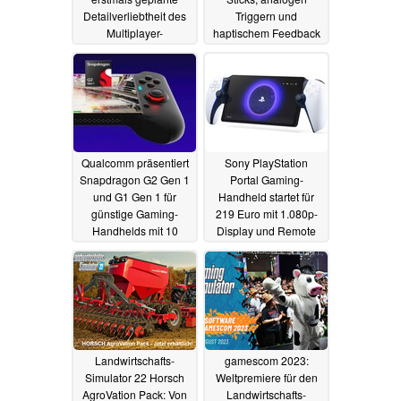
Detailverliebtheit des
Triggern und
Multiplayer-
haptischem Feedback
Dampfloksimulators
aus
23.08.2023
25.08.2023
Qualcomm präsentiert
Sony PlayStation
Snapdragon G2 Gen 1
Portal Gaming-
und G1 Gen 1 für
Handheld startet für
günstige Gaming-
219 Euro mit 1.080p-
Handhelds mit 10
Display und Remote
Stunden Laufzeit
Play
23.08.2023
23.08.2023
Landwirtschafts-
gamescom 2023:
Simulator 22 Horsch
Weltpremiere für den
AgroVation Pack: Von
Landwirtschafts-