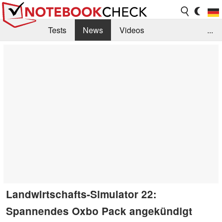
Tests
News
Videos
...
Benchmarks & Tech
Externe Tests
Kaufberatung
Deals
Suche
Jobs
Forum
Landwirtschafts-Simulator 22:
Spannendes Oxbo Pack angekündigt