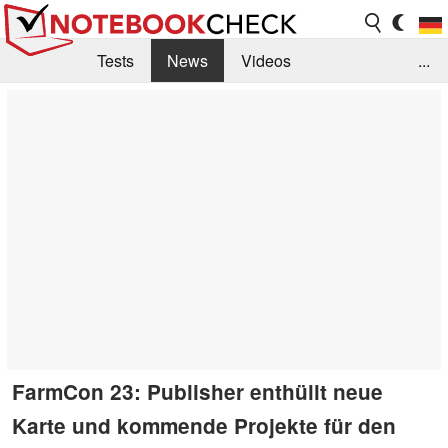
Tests
News
Videos
...
Benchmarks & Tech
Externe Tests
Kaufberatung
Deals
Suche
Jobs
Forum
FarmCon 23: Publisher enthüllt neue
Karte und kommende Projekte für den