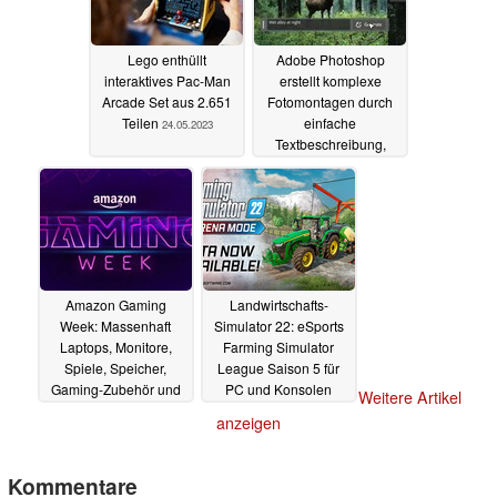
Lego enthüllt
Adobe Photoshop
interaktives Pac-Man
erstellt komplexe
Arcade Set aus 2.651
Fotomontagen durch
Teilen
einfache
24.05.2023
Textbeschreibung,
dank Generative Fill
24.05.2023
Amazon Gaming
Landwirtschafts-
Week: Massenhaft
Simulator 22: eSports
Laptops, Monitore,
Farming Simulator
Spiele, Speicher,
League Saison 5 für
Gaming-Zubehör und
PC und Konsolen
Weitere Artikel
mehr im Angebot
11.05.2023
anzeigen
22.05.2023
Kommentare