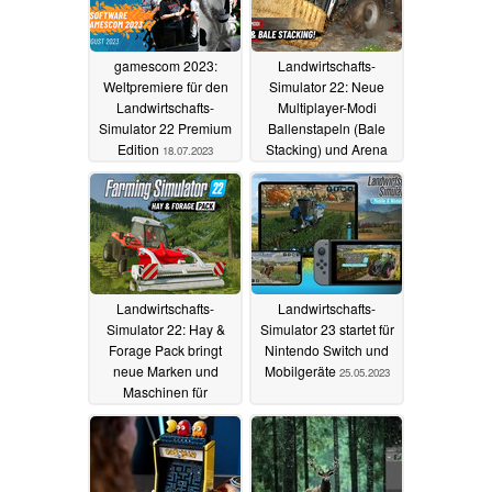
gamescom 2023:
Landwirtschafts-
Weltpremiere für den
Simulator 22: Neue
Landwirtschafts-
Multiplayer-Modi
Simulator 22 Premium
Ballenstapeln (Bale
Edition
Stacking) und Arena
18.07.2023
12.06.2023
Landwirtschafts-
Landwirtschafts-
Simulator 22: Hay &
Simulator 23 startet für
Forage Pack bringt
Nintendo Switch und
neue Marken und
Mobilgeräte
25.05.2023
Maschinen für
Grünlandbetriebe
31.05.2023