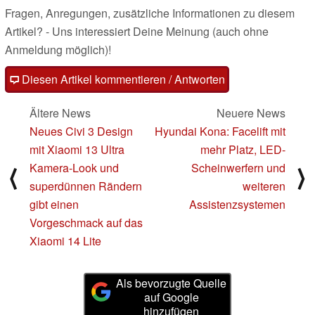
Fragen, Anregungen, zusätzliche Informationen zu diesem
Artikel? - Uns interessiert Deine Meinung (auch ohne
Anmeldung möglich)!
Diesen Artikel kommentieren / Antworten
Ältere News
Neuere News
Neues Civi 3 Design
Hyundai Kona: Facelift mit
mit Xiaomi 13 Ultra
mehr Platz, LED-
Kamera-Look und
Scheinwerfern und
⟨
⟩
superdünnen Rändern
weiteren
gibt einen
Assistenzsystemen
Vorgeschmack auf das
Xiaomi 14 Lite
Als bevorzugte Quelle
auf Google
hinzufügen