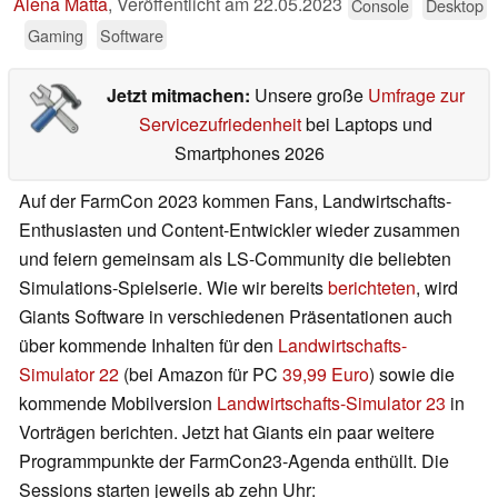
Alena Matta
,
Veröffentlicht am
22.05.2023
Console
Desktop
Gaming
Software
Jetzt mitmachen:
Unsere große
Umfrage zur
Servicezufriedenheit
bei Laptops und
Smartphones 2026
Auf der FarmCon 2023 kommen Fans, Landwirtschafts-
Enthusiasten und Content-Entwickler wieder zusammen
und feiern gemeinsam als LS-Community die beliebten
Simulations-Spielserie. Wie wir bereits
berichteten
, wird
Giants Software in verschiedenen Präsentationen auch
über kommende Inhalten für den
Landwirtschafts-
Simulator 22
(bei Amazon für PC
39,99 Euro
) sowie die
kommende Mobilversion
Landwirtschafts-Simulator 23
in
Vorträgen berichten. Jetzt hat Giants ein paar weitere
Programmpunkte der FarmCon23-Agenda enthüllt. Die
Sessions starten jeweils ab zehn Uhr: