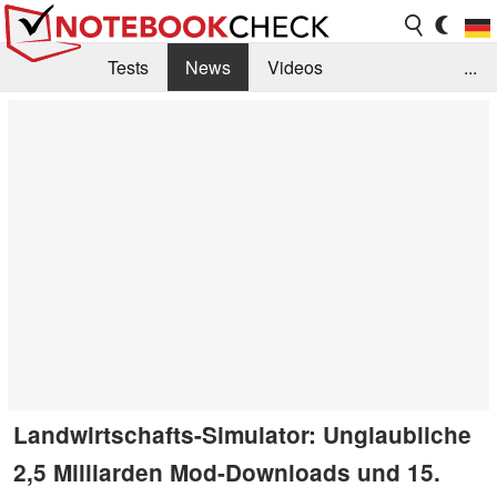
Tests
News
Videos
...
Benchmarks & Tech
Externe Tests
Kaufberatung
Deals
Suche
Jobs
Forum
Landwirtschafts-Simulator: Unglaubliche
2,5 Milliarden Mod-Downloads und 15.