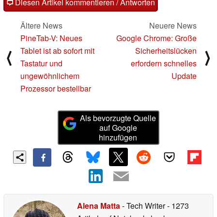
Diesen Artikel kommentieren / Antworten
Ältere News
Neuere News
PineTab-V: Neues
Google Chrome: Große
Tablet ist ab sofort mit
Sicherheitslücken
⟨
⟩
Tastatur und
erfordern schnelles
ungewöhnlichem
Update
Prozessor bestellbar
Als bevorzugte Quelle
auf Google
hinzufügen
Alena Matta
- Tech Writer
- 1273