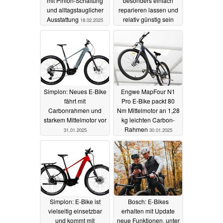
mit Pinion-Schaltung
besonders einfach
und alltagstauglicher
reparieren lassen und
Ausstattung
relativ günstig sein
18.02.2025
05.02.2025
Simplon: Neues E-Bike
Engwe MapFour N1
fährt mit
Pro E-Bike packt 80
Carbonrahmen und
Nm Mittelmotor an 1,28
starkem Mittelmotor vor
kg leichten Carbon-
Rahmen
31.01.2025
30.01.2025
Simplon: E-Bike ist
Bosch: E-Bikes
vielseitig einsetzbar
erhalten mit Update
und kommt mit
neue Funktionen, unter