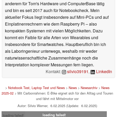
anderem für Tom's Hardware und ComputerBase tätig
und bin es seit 2017 auch für Notebookcheck. Mein
aktueller Fokus liegt insbesondere auf Mini-PCs und auf
Einplatinenrechnern wie dem Raspberry Pi – also
kompakten Systemen mit vielen Möglichkeiten. Dazu
kommt ein Faible für alle Arten von Wearables und
insbesondere für Smartwatches. Hauptberuflich bin ich
als Laboringenieur unterwegs, weshalb mir weder
naturwissenschaftliche Zusammenhänge noch die
Interpretation komplexer Messungen fern liegen.
Kontakt:
silvio39191
,
LinkedIn
>
Notebook Test, Laptop Test und News
>
News
>
Newsarchiv
>
News
2025-02
> Mit Carbonrahmen: E-Bike eignet sich für den Alltag und Touren
und fährt mit Mittelmotor vor
Autor: Silvio Werner, 6.02.2025 (Update: 6.02.2025)
loading failed!
loading failed!