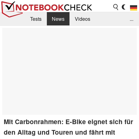
Tests
News
Videos
...
Benchmarks & Tech
Externe Tests
Kaufberatung
Deals
Suche
Jobs
Forum
Mit Carbonrahmen: E-Bike eignet sich für
den Alltag und Touren und fährt mit