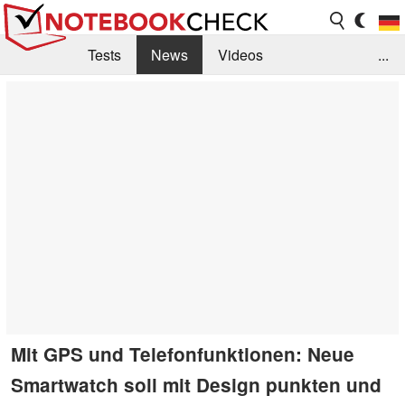
Tests
News
Videos
...
Benchmarks & Tech
Externe Tests
Kaufberatung
Deals
Suche
Jobs
Forum
Mit GPS und Telefonfunktionen: Neue
Smartwatch soll mit Design punkten und