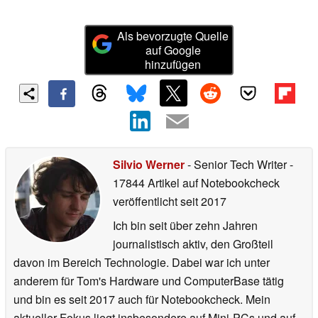
Als bevorzugte Quelle
auf Google
hinzufügen
Silvio Werner
- Senior Tech Writer
-
17844 Artikel auf Notebookcheck
veröffentlicht
seit 2017
Ich bin seit über zehn Jahren
journalistisch aktiv, den Großteil
davon im Bereich Technologie. Dabei war ich unter
anderem für Tom's Hardware und ComputerBase tätig
und bin es seit 2017 auch für Notebookcheck. Mein
aktueller Fokus liegt insbesondere auf Mini-PCs und auf