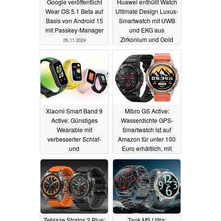
Google veröffentlicht
Huawei enthüllt Watch
Wear OS 5.1 Beta auf
Ultimate Design Luxus-
Basis von Android 15
Smartwatch mit UWB
mit Passkey-Manager
und EKG aus
Zirkonium und Gold
26.11.2024
26.11.2024
Xiaomi Smart Band 9
Mibro GS Active:
Active: Günstiges
Wasserdichte GPS-
Wearable mit
Smartwatch ist auf
verbesserter Schlaf-
Amazon für unter 100
und
Euro erhältlich, mit
Gesundheitsüberwachung
1.000-Nits-AMOLED
startet mit Geschenk
23.11.2024
25.11.2024
Zeblaze Stratos 2 Plus:
Tank M5 Ultra: