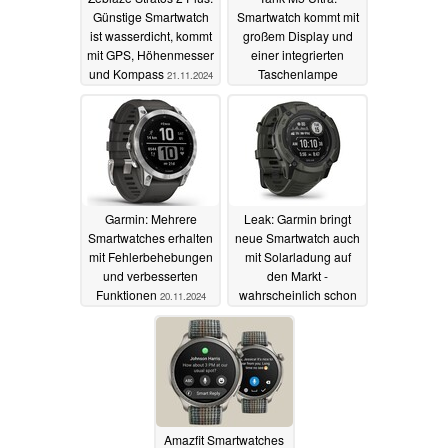
Günstige Smartwatch
Smartwatch kommt mit
ist wasserdicht, kommt
großem Display und
mit GPS, Höhenmesser
einer integrierten
und Kompass
Taschenlampe
21.11.2024
20.11.2024
Garmin: Mehrere
Leak: Garmin bringt
Smartwatches erhalten
neue Smartwatch auch
mit Fehlerbehebungen
mit Solarladung auf
und verbesserten
den Markt -
Funktionen
wahrscheinlich schon
20.11.2024
in Kürze
18.11.2024
Amazfit Smartwatches