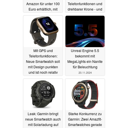
Amazon für unter 100
Telefonfunktionen und
Euro erhältlich, mit
drehbarer Krone - und
1.000-Nits-AMOLED
kann Smartphone
steuern
23.11.2024
23.11.2024
Mit GPS und
Unreal Engine 5.5
Telefonfunktionen:
bekommt mit
Neue Smartwatch soll
MegaLights ein Nanite
mit Design punkten
für Beleuchtung
und ist noch relativ
20.11.2024
preisgünstig
23.11.2024
Leak: Garmin bringt
Starke Konkurrenz zu
neue Smartwatch auch
Garmin: Zwei Amazfit-
mit Solarladung auf
Smartwatches gerade