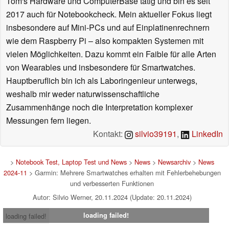
Tom's Hardware und ComputerBase tätig und bin es seit
2017 auch für Notebookcheck. Mein aktueller Fokus liegt
insbesondere auf Mini-PCs und auf Einplatinenrechnern
wie dem Raspberry Pi – also kompakten Systemen mit
vielen Möglichkeiten. Dazu kommt ein Faible für alle Arten
von Wearables und insbesondere für Smartwatches.
Hauptberuflich bin ich als Laboringenieur unterwegs,
weshalb mir weder naturwissenschaftliche
Zusammenhänge noch die Interpretation komplexer
Messungen fern liegen.
Kontakt:
silvio39191
,
LinkedIn
>
Notebook Test, Laptop Test und News
>
News
>
Newsarchiv
>
News
2024-11
> Garmin: Mehrere Smartwatches erhalten mit Fehlerbehebungen
und verbesserten Funktionen
Autor: Silvio Werner, 20.11.2024 (Update: 20.11.2024)
loading failed!
loading failed!