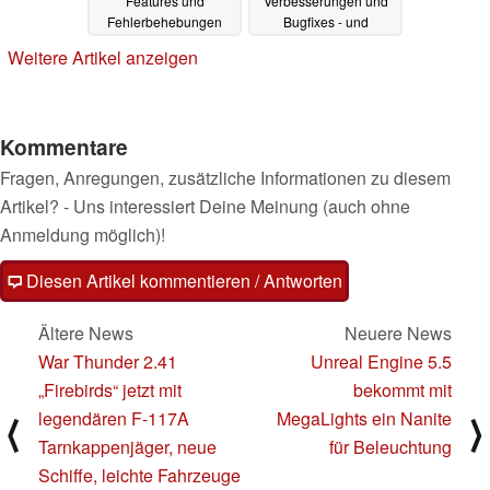
Features und
Verbesserungen und
Fehlerbehebungen
Bugfixes - und
teilweise längerer
03.11.2024
Weitere Artikel anzeigen
Akkulaufzeit
02.11.2024
Kommentare
Fragen, Anregungen, zusätzliche Informationen zu diesem
Artikel? - Uns interessiert Deine Meinung (auch ohne
Anmeldung möglich)!
Diesen Artikel kommentieren / Antworten
Ältere News
Neuere News
War Thunder 2.41
Unreal Engine 5.5
„Firebirds“ jetzt mit
bekommt mit
legendären F-117A
MegaLights ein Nanite
⟨
⟩
Tarnkappenjäger, neue
für Beleuchtung
Schiffe, leichte Fahrzeuge