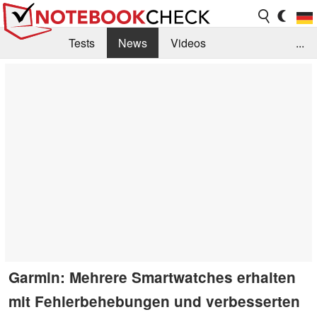
Tests
News
Videos
...
Benchmarks & Tech
Externe Tests
Kaufberatung
Deals
Suche
Jobs
Forum
Garmin: Mehrere Smartwatches erhalten
mit Fehlerbehebungen und verbesserten