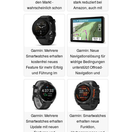
den Markt -
stark reduziert bei
wahrscheinlich schon
Amazon, auch mit
in Kürze
Karten und
18.11.2024
Musikspeicher
18.11.2024
Garmin: Mehrere
Garmin: Neue
Smartwatches erhalten
Navigationslösung für
kostenfrei neues
widrige Bedingungen
Feature für mehr Erfolg
unterstützt Offroad-
und Führung im
Navigation und
Training
Musiksteuerung
17.11.2024
05.11.2024
Garmin: Mehrere
Garmin: Smartwatches
Smartwatches erhalten
erhalten neue
Update mit neuen
Funktion,