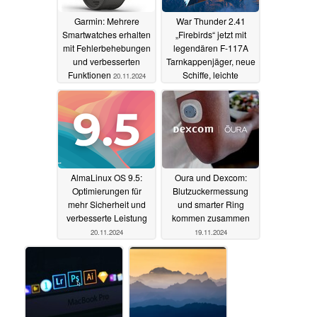
Garmin: Mehrere
War Thunder 2.41
Smartwatches erhalten
„Firebirds“ jetzt mit
mit Fehlerbehebungen
legendären F-117A
und verbesserten
Tarnkappenjäger, neue
Funktionen
Schiffe, leichte
20.11.2024
Fahrzeuge und weitere
spannende
Neuerungen
20.11.2024
AlmaLinux OS 9.5:
Oura und Dexcom:
Optimierungen für
Blutzuckermessung
mehr Sicherheit und
und smarter Ring
verbesserte Leistung
kommen zusammen
20.11.2024
19.11.2024