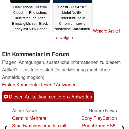
Deal: Adobe Creative
GhostBSD 24.10.1
Cloud mit Photoshop,
bietet Netflix-
Illustrator und After
Unterstützung in
Effects gibts zum Black
Chromium sowie
Friday mit 50% Rabatt
zahlreiche Korrekturen
Weitere Artikel
und
18.11.2024
anzeigen
Paketaktualisierungen
18.11.2024
Ein Kommentar im Forum
Fragen, Anregungen, zusätzliche Informationen zu diesem
Artikel? - Uns interessiert Deine Meinung (auch ohne
Anmeldung möglich)!
Ersten Kommentar lesen
/
Antworten
Diesen Artikel kommentieren / Antworten
Ältere News
Neuere News
Garmin: Mehrere
Sony PlayStation
Smartwatches erhalten mit
Portal kann PS5-