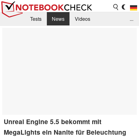
Tests
News
Videos
...
Benchmarks & Tech
Externe Tests
Kaufberatung
Deals
Suche
Jobs
Forum
Unreal Engine 5.5 bekommt mit
MegaLights ein Nanite für Beleuchtung