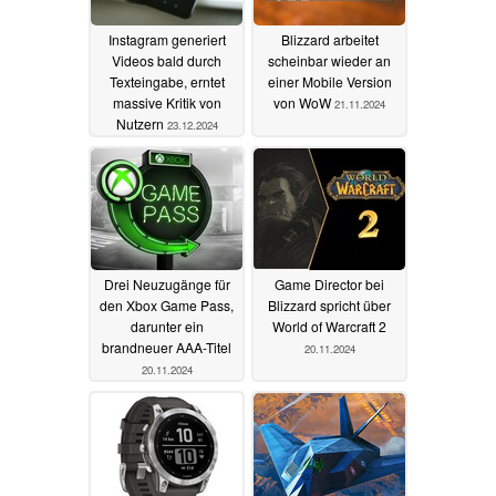
Instagram generiert
Blizzard arbeitet
Videos bald durch
scheinbar wieder an
Texteingabe, erntet
einer Mobile Version
massive Kritik von
von WoW
21.11.2024
Nutzern
23.12.2024
Drei Neuzugänge für
Game Director bei
den Xbox Game Pass,
Blizzard spricht über
darunter ein
World of Warcraft 2
brandneuer AAA-Titel
20.11.2024
20.11.2024