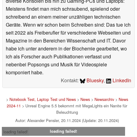
diverse Konsolen bis hin zu Gaming-PCs und Laptops:
Meistens findet man mich schraubend, spielend oder
schreibend an einem meiner unzähligen technischen
Geräte. Wenn wir schon beim Schreiben sind: Das tue ich
seit 2022 als Freiberufler für verschiedene Webseiten und
Magazine in den Bereichen Wissenschaft und IT. Davor
habe ich unter anderem in der Biochemie gearbeitet, wo
ich als Forscher auch Publikationen verfasst und
nebenbei Popsongs und Musik für Videospiele
komponiert habe.
Kontakt:
Bluesky
,
LinkedIn
>
Notebook Test, Laptop Test und News
>
News
>
Newsarchiv
>
News
2024-11
> Unreal Engine 5.5 bekommt mit MegaLights ein Nanite für
Beleuchtung
Autor: Alexander Pensler, 20.11.2024 (Update: 20.11.2024)
loading failed!
loading failed!