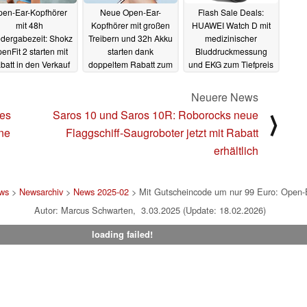
pen-Ear-Kopfhörer
Neue Open-Ear-
Flash Sale Deals:
mit 48h
Kopfhörer mit großen
HUAWEI Watch D mit
dergabezeit: Shokz
Treibern und 32h Akku
medizinischer
enFit 2 starten mit
starten dank
Bluddruckmessung
batt in den Verkauf
doppeltem Rabatt zum
und EKG zum Tiefpreis
kleinen Preis
(Ad)
08.04.2025
24.03.2025
05.03.2025
Neuere News
tes
Saros 10 und Saros 10R: Roborocks neue
⟩
ne
Flaggschiff-Saugroboter jetzt mit Rabatt
erhältlich
ws
>
Newsarchiv
>
News 2025-02
> Mit Gutscheincode um nur 99 Euro: Open-E
Autor: Marcus Schwarten, 3.03.2025 (Update: 18.02.2026)
loading failed!