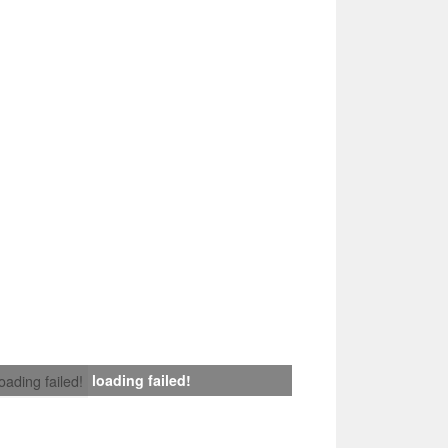
loading failed!
loading failed!