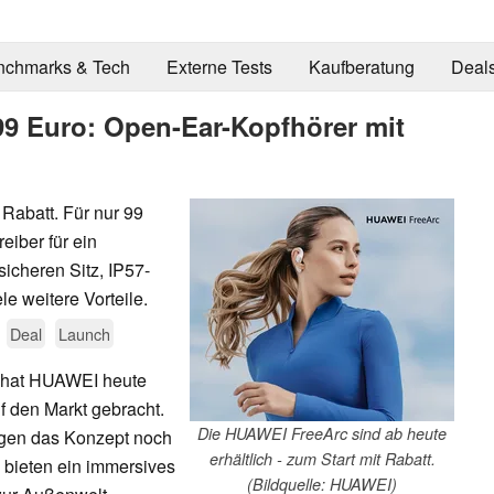
nchmarks & Tech
Externe Tests
Kaufberatung
Deal
9 Euro: Open-Ear-Kopfhörer mit
Rabatt. Für nur 99
eiber für ein
icheren Sitz, IP57-
 weitere Vorteile.
Deal
Launch
p hat HUAWEI heute
 den Markt gebracht.
Die HUAWEI FreeArc sind ab heute
gen das Konzept noch
erhältlich - zum Start mit Rabatt.
d bieten ein immersives
(Bildquelle: HUAWEI)