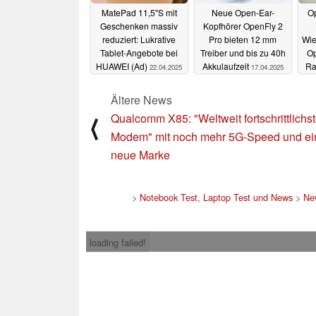
MatePad 11,5''S mit
Neue Open-Ear-
O
Geschenken massiv
Kopfhörer OpenFly 2
reduziert: Lukrative
Pro bieten 12 mm
Wie
Tablet-Angebote bei
Treiber und bis zu 40h
Op
HUAWEI (Ad)
Akkulaufzeit
Ra
22.04.2025
17.04.2025
Ältere News
Qualcomm X85: "Weltweit fortschrittlichs
⟨
Modem" mit noch mehr 5G-Speed und ei
neue Marke
>
Notebook Test, Laptop Test und News
>
Ne
loading failed!