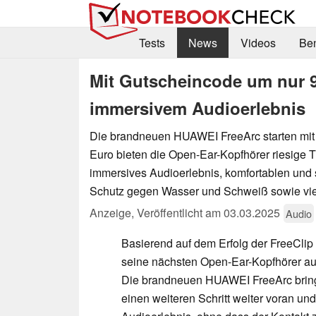
Tests
News
Videos
Be
Mit Gutscheincode um nur 9
immersivem Audioerlebnis
Die brandneuen HUAWEI FreeArc starten mit 
Euro bieten die Open-Ear-Kopfhörer riesige Tr
immersives Audioerlebnis, komfortablen und s
Schutz gegen Wasser und Schweiß sowie viele
Anzeige
,
Veröffentlicht am
03.03.2025
Audio
Basierend auf dem Erfolg der FreeCli
seine nächsten Open-Ear-Kopfhörer auf
Die brandneuen HUAWEI FreeArc brin
einen weiteren Schritt weiter voran un