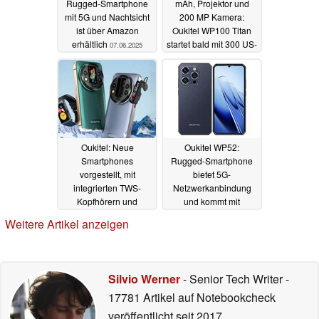
Rugged-Smartphone
mAh, Projektor und
mit 5G und Nachtsicht
200 MP Kamera:
ist über Amazon
Oukitel WP100 Titan
erhältlich
startet bald mit 300 US-
07.06.2025
Dollar Rabatt
20.01.2025
Oukitel: Neue
Oukitel WP52:
Smartphones
Rugged-Smartphone
vorgestellt, mit
bietet 5G-
integrierten TWS-
Netzwerkanbindung
Kopfhörern und
und kommt mit
Smartwatch,
Fingerabdrucksensor
Weitere Artikel anzeigen
modularem Aufbau
01.01.2025
und Beamer
06.01.2025
Silvio Werner
- Senior Tech Writer
-
17781 Artikel auf Notebookcheck
veröffentlicht
seit 2017