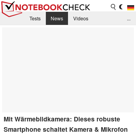
Tests
News
Videos
...
Benchmarks & Tech
Externe Tests
Kaufberatung
Deals
Suche
Jobs
Forum
Mit Wärmebildkamera: Dieses robuste
Smartphone schaltet Kamera & Mikrofon