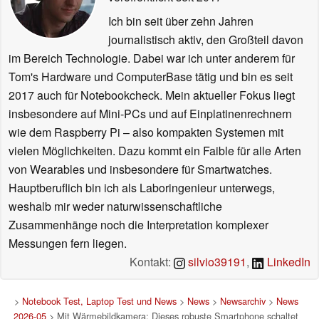
Ich bin seit über zehn Jahren
journalistisch aktiv, den Großteil davon
im Bereich Technologie. Dabei war ich unter anderem für
Tom's Hardware und ComputerBase tätig und bin es seit
2017 auch für Notebookcheck. Mein aktueller Fokus liegt
insbesondere auf Mini-PCs und auf Einplatinenrechnern
wie dem Raspberry Pi – also kompakten Systemen mit
vielen Möglichkeiten. Dazu kommt ein Faible für alle Arten
von Wearables und insbesondere für Smartwatches.
Hauptberuflich bin ich als Laboringenieur unterwegs,
weshalb mir weder naturwissenschaftliche
Zusammenhänge noch die Interpretation komplexer
Messungen fern liegen.
Kontakt:
silvio39191
,
LinkedIn
>
Notebook Test, Laptop Test und News
>
News
>
Newsarchiv
>
News
2026-05
> Mit Wärmebildkamera: Dieses robuste Smartphone schaltet