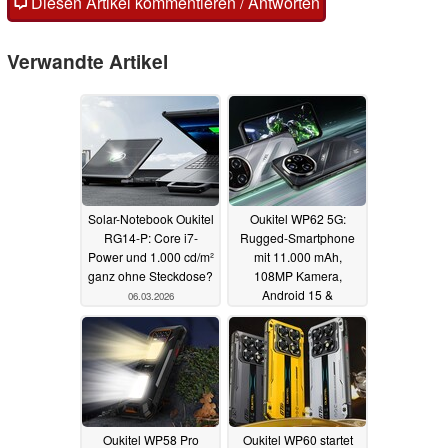
Diesen Artikel kommentieren / Antworten
Verwandte Artikel
Solar-Notebook Oukitel
Oukitel WP62 5G:
RG14-P: Core i7-
Rugged-Smartphone
Power und 1.000 cd/m²
mit 11.000 mAh,
ganz ohne Steckdose?
108MP Kamera,
Android 15 &
06.03.2026
Powerbank-Funktion
28.10.2025
Oukitel WP58 Pro
Oukitel WP60 startet