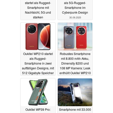
startet als Rugged-
als 5G-Rugged-
Smartphone mit
Smartphone im
Nachtsicht, 5G und
Cyberpunk-Design
starken
30.09.2025
Taschenlampen
13.10.2025
Oukitel WP210 startet
Robustes Smartphone
als Rugged-
mit 8.800 mAh Akku,
Smartphone in zwei
Dimensity 8200 und
auffälligen Designs, mit
108 MP Kamera: Leak
512 Gigabyte Speicher
enthüllt Oukitel WP210
und 5G
13.08.2025
04.08.2025
Oukitel WP39 Pro:
Smartphone mit 33.000