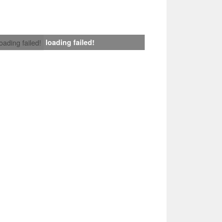
loading failed!
loading failed!