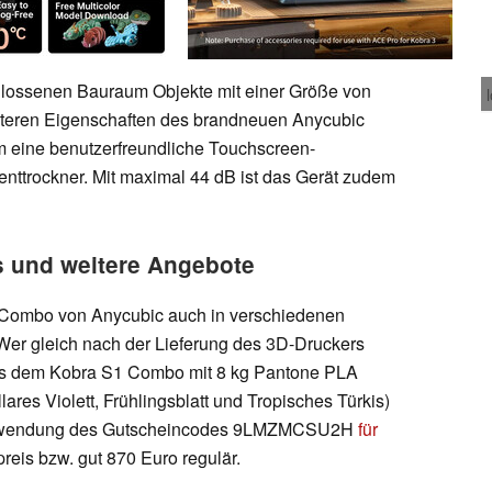
lossenen Bauraum Objekte mit einer Größe von
iteren Eigenschaften des brandneuen Anycubic
 eine benutzerfreundliche Touchscreen-
menttrockner. Mit maximal 44 dB ist das Gerät zudem
s und weitere Angebote
1 Combo von Anycubic auch in verschiedenen
Wer gleich nach der Lieferung des 3D-Druckers
 aus dem Kobra S1 Combo mit 8 kg Pantone PLA
llares Violett, Frühlingsblatt und Tropisches Türkis)
 Verwendung des Gutscheincodes 9LMZMCSU2H
für
reis bzw. gut 870 Euro regulär.