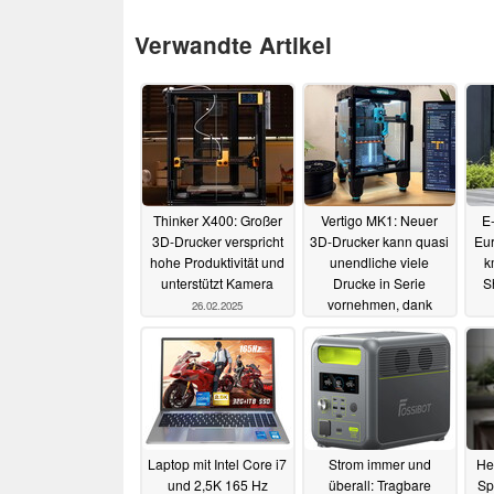
Verwandte Artikel
Thinker X400: Großer
Vertigo MK1: Neuer
E-
3D-Drucker verspricht
3D-Drucker kann quasi
Eur
hohe Produktivität und
unendliche viele
k
unterstützt Kamera
Drucke in Serie
S
vornehmen, dank
26.02.2025
spezieller Druckbett-
Sc
Mechanik
An
18.01.2025
Laptop mit Intel Core i7
Strom immer und
He
und 2,5K 165 Hz
überall: Tragbare
Sp