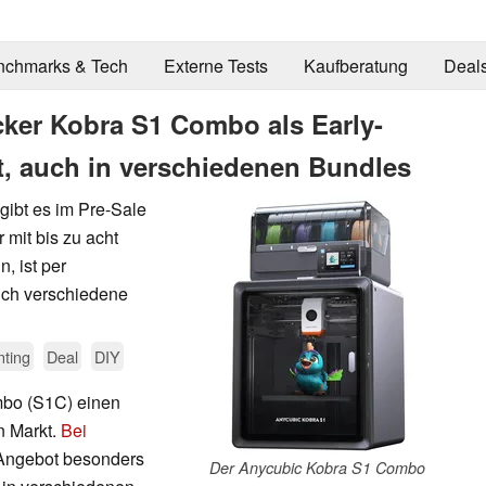
nchmarks & Tech
Externe Tests
Kaufberatung
Deal
cker Kobra S1 Combo als Early-
t, auch in verschiedenen Bundles
ibt es im Pre-Sale
 mit bis zu acht
, ist per
Auch verschiedene
nting
Deal
DIY
mbo (S1C) einen
n Markt.
Bei
d-Angebot besonders
Der Anycubic Kobra S1 Combo