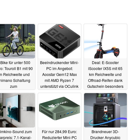
Bike für unter 500
Beeindruckender Mini-
Deal: E-Scooter
o: Touroll B1 mit 90
PC im Angebot:
iScooter iX5S mit 65
m Reichweite und
Aoostar Gem12 Max
km Reichweite und
himano Schaltung
mit AMD Ryzen 7
Offroad-Reifen dank
zum
unterstützt via OCulink
Gutschein besonders
hnäppchenpreis im
externe GPU (Ad)
günstig (Ad)
15.01.2025
gebot (Ad)
17.01.2025
16.01.2025
imkino-Sound zum
Für nur 284,99 Euro:
Brandneuer 3D-
arpreis: 7.1-Kanal-
Reduzierter Mini-PC
Drucker Anycubic