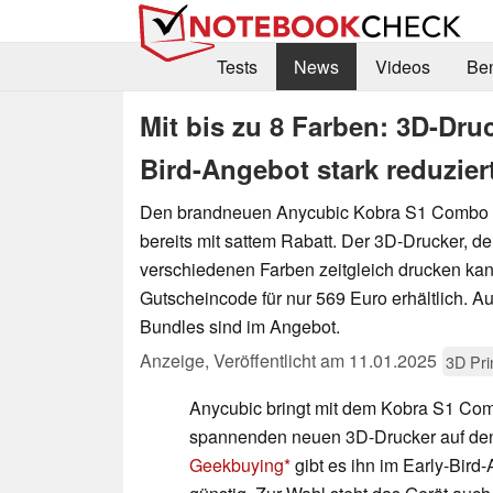
Tests
News
Videos
Be
Mit bis zu 8 Farben: 3D-Dru
Bird-Angebot stark reduzier
Den brandneuen Anycubic Kobra S1 Combo g
bereits mit sattem Rabatt. Der 3D-Drucker, der
verschiedenen Farben zeitgleich drucken kann
Gutscheincode für nur 569 Euro erhältlich. 
Bundles sind im Angebot.
Anzeige
,
Veröffentlicht am
11.01.2025
3D Pri
Anycubic bringt mit dem Kobra S1 Co
spannenden neuen 3D-Drucker auf de
Geekbuying
gibt es ihn im Early-Bir