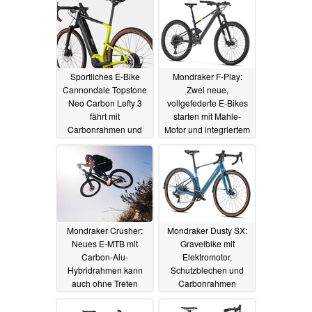
Sportliches E-Bike
Mondraker F-Play:
Cannondale Topstone
Zwei neue,
Neo Carbon Lefty 3
vollgefederte E-Bikes
fährt mit
starten mit Mahle-
Carbonrahmen und
Motor und integriertem
"halber" Gabel vor
Akku
02.12.2023
04.12.2023
Mondraker Crusher:
Mondraker Dusty SX:
Neues E-MTB mit
Gravelbike mit
Carbon-Alu-
Elektromotor,
Hybridrahmen kann
Schutzblechen und
auch ohne Treten
Carbonrahmen
schalten
17.09.2023
06.08.2023