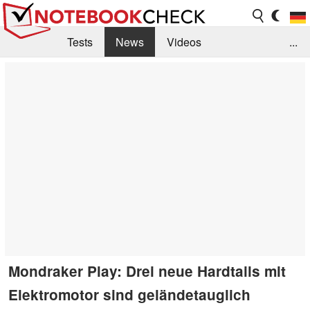
Tests
News
Videos
...
Benchmarks & Tech
Externe Tests
Kaufberatung
Deals
Suche
Jobs
Forum
Mondraker Play: Drei neue Hardtails mit
Elektromotor sind geländetauglich